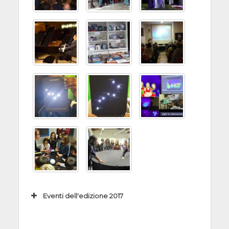
13:30 -
transito di Mercurio
18:30
a Teramo
Osservatorio
Astronomico
11/11/2018
Light in Astronomy
d’Abruzzo –
-
a Palermo
Collurania, Via
15/11/2018,
Palermo –
Mentore Maggini,
11:00 -
Osservatorio
Collurania
15:00
Astronomico, Piazza
Parlamento, 1,
Palermo
11/11/2019,
A TOR VERGATA
14:30 -
PER OSSERVARE IL
17:30
TRANSITO DI
11/11/2018,
Light in Astronomy
MERCURIO
21:00 -
ad Arcetri: le nuove
Aula Magna “P.
Eventi dell'edizione 2017
23:00
frontiere
Gismondi,
dell'esplorazione. Il
Data, Ora
Evento
Macroarea di
Sole come non