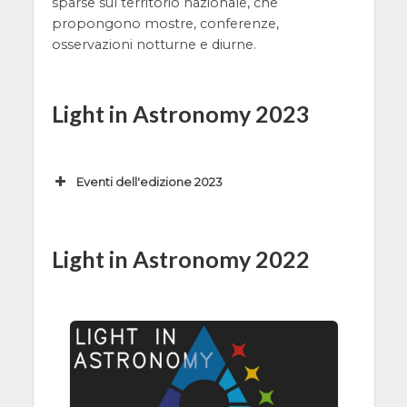
sparse sul territorio nazionale, che
propongono mostre, conferenze,
osservazioni notturne e diurne.
Light in Astronomy 2023
Eventi dell'edizione 2023
Data, Ora
Evento
20/03/2023 -
Light in
Light in Astronomy 2022
26/03/2023,
Astronomy
00:00
2023
varie sedi, -, -