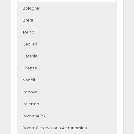
Bologna
11/11/2019
Light in Astronomy
Brera
-
2019 - Osservatorio
16/11/2019,
Astrofisico di Arcetri
Torino
Tutto il
Firenze –
giorno
Osservatorio
Cagliari
Astrofisico di Arcetri,
Catania
Largo Enrico Fermi
5, Firenze
Firenze
Napoli
Padova
11/11/2019,
Light in Astronomy
Palermo
10:30 -
2019: il transito di
15:30
Mercurio a
Roma: IAPS
Capodimonte
Napoli – Osservatorio
Roma: Osservatorio Astronomico
Astronomico di