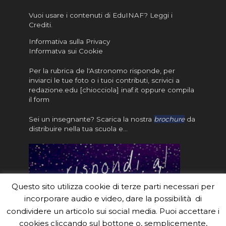
18/11/2019,
Light in Astronomy
19/11/2017,
Catania –
Vuoi usare i contenuti di EduINAF?
Leggi i
18:30 -
2019: L'Osservatorio
18:00 -
Osservatorio
Crediti
.
21:00
di padova tra storia,
20:30
Astrofisico di
Informativa sulla Privacy
astronomia e vino
Catania A. Riccò, Via
Informatva sui Cookie
Padova –
Santa Sofia, 78,
Osservatorio
Catania
Per la rubrica de l'Astronomo risponde, per
Astronomico, Vicolo
inviarci le tue foto o i tuoi contributi, scrivici a
redazione.edu [chiocciola] inaf.it oppure
compila
dell'Osservatorio 5,
il form
Padova
Sei un insegnante? Scarica la nostra
brochure
da
14/11/2017
Light in Astronomy
distribuire nella tua scuola e…
-
2017 ad Arcetri
18/11/2017,
Firenze –
19/11/2019,
Un telescopio tutto
21:15 -
Osservatorio
21:00 -
per se
22:15
Astrofisico di Arcetri,
22:00
Sala Consiliare,
Largo Enrico Fermi
Questo sito utilizza cookie di terze parti necessari per
Piazza della
5, Firenze
incorporare audio e video, dare la possibilità di
Repubblica, 2,
condividere un articolo sui social media. Puoi accettare i
Robbiate
cookies cliccando sul bottone o, semplicemente,