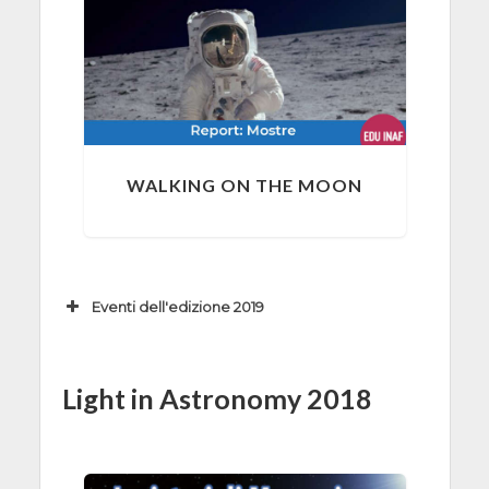
WALKING ON THE MOON
Eventi dell'edizione 2019
Data, Ora
Evento
04/11/2019,
Apertura delle
Light in Astronomy 2018
15:30 -
Olimpiadi di
17:00
Astronomia del
Comitato del Lazio
Aula Amaldi del