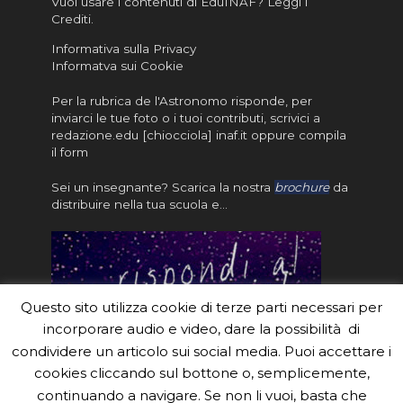
Vuoi usare i contenuti di EduINAF?
Leggi i
Crediti
.
Informativa sulla Privacy
Informatva sui Cookie
Per la rubrica de l'Astronomo risponde, per
inviarci le tue foto o i tuoi contributi, scrivici a
redazione.edu [chiocciola] inaf.it oppure
compila
il form
Sei un insegnante? Scarica la nostra
brochure
da
distribuire nella tua scuola e…
Questo sito utilizza cookie di terze parti necessari per
incorporare audio e video, dare la possibilità di
condividere un articolo sui social media. Puoi accettare i
cookies cliccando sul bottone o, semplicemente,
continuando a navigare. Se non li vuoi, basta che