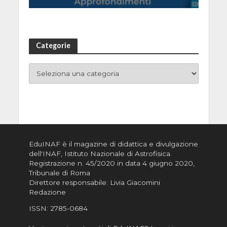
Categorie
EduINAF è il magazine di didattica e divulgazione
dell'INAF,
Istituto Nazionale di Astrofisica
.
Registrazione n. 45/2020 in data 4 giugno 2020,
Tribunale di Roma
Direttore responsabile: Livia Giacomini
Redazione
ISSN:
2785-0684