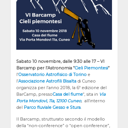
Sabato 10 novembre, dalle 9:30 alle 17 – VI
Barcamp per l’Astronomia “
Cieli Piemontesi
“
l’
Osservatorio Astrofisico di Torino
e
l’
Associazione Astrofili Bisalta
di Cuneo
organizza per l’anno 2018, la 6ª edizione del
BarCamp, presso
Casa del fiume
“, sita in
Via
Porta Mondovì, 11a, 12100 Cuneo
,
all’interno
del
Parco fluviale Gesso e Stura
.
Il Barcamp, strutturato secondo il modello
della “non-conference” o “open conference”,