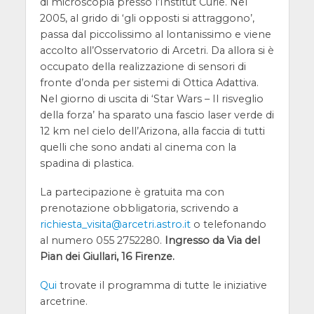
di microscopia presso l’Institut Curie. Nel
2005, al grido di ‘gli opposti si attraggono’,
passa dal piccolissimo al lontanissimo e viene
accolto all’Osservatorio di Arcetri. Da allora si è
occupato della realizzazione di sensori di
fronte d’onda per sistemi di Ottica Adattiva.
Nel giorno di uscita di ‘Star Wars – Il risveglio
della forza’ ha sparato una fascio laser verde di
12 km nel cielo dell’Arizona, alla faccia di tutti
quelli che sono andati al cinema con la
spadina di plastica.
La partecipazione è gratuita ma con
prenotazione obbligatoria, scrivendo a
richiesta_visita@arcetri.astro.it
o telefonando
al numero 055 2752280.
Ingresso da Via del
Pian dei Giullari, 16 Firenze.
Qui
trovate il programma di tutte le iniziative
arcetrine.