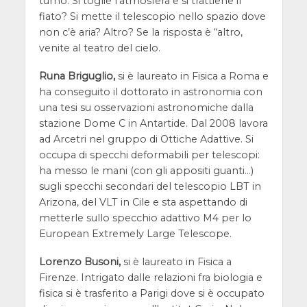
turno. Si toglie l’atmosfera e si trattiene il
fiato? Si mette il telescopio nello spazio dove
non c’è aria? Altro? Se la risposta è “altro,
venite al teatro del cielo.
Runa Briguglio,
si è laureato in Fisica a Roma e
ha conseguito il dottorato in astronomia con
una tesi su osservazioni astronomiche dalla
stazione Dome C in Antartide. Dal 2008 lavora
ad Arcetri nel gruppo di Ottiche Adattive. Si
occupa di specchi deformabili per telescopi:
ha messo le mani (con gli appositi guanti…)
sugli specchi secondari del telescopio LBT in
Arizona, del VLT in Cile e sta aspettando di
metterle sullo specchio adattivo M4 per lo
European Extremely Large Telescope.
Lorenzo Busoni,
si è laureato in Fisica a
Firenze. Intrigato dalle relazioni fra biologia e
fisica si è trasferito a Parigi dove si è occupato