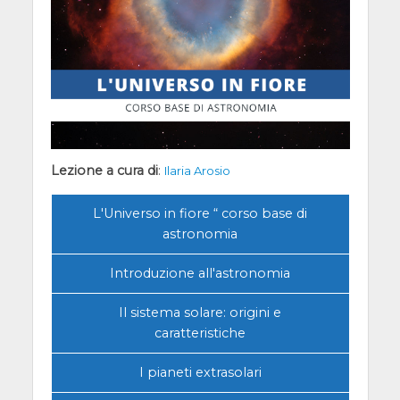
Lezione a cura di
:
Ilaria Arosio
L'Universo in fiore “ corso base di
astronomia
Introduzione all'astronomia
Il sistema solare: origini e
caratteristiche
I pianeti extrasolari