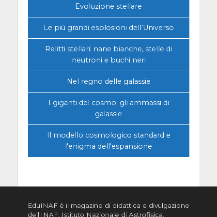
Evoluzione stellare
Le più grandi esplosioni dell’Universo
Relitti stellari: nane bianche, stelle di
neutroni e buchi neri
Nel regno delle galassie
I giganti del cosmo: gli ammassi di
galassie
Il modello cosmologico standard e
l'enigma dell'espansione
EduINAF è il magazine di didattica e divulgazione
dell'INAF,
Istituto Nazionale di Astrofisica
.