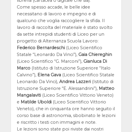
libreria (cartacea o digitale che sia).
Come spesso accade, le belle idee
necessitano di lavoro e impegno e di
qualcuno che voglia raccogliere la sfida. Il
lavoro di raccolta del materiale è stato svolto
da sette intrepidi studenti di Liceo per un
progetto di Alternanza Scuola Lavoro:
Federico Bernardeschi
(Liceo Scientifico
Statale “Leonardo Da Vinci”),
Gaia Chiereghin
(Liceo Scientifico “G. Marconi”),
Gianluca Di
Marco
(Istituto di Istruzione Superiore “Italo
Calvino”),
Elena Gava
(Liceo Scientifico Statale
Leonardo Da Vinci),
Andrea Lazzeri
(Istituto di
Istruzione Superiore “E. Alessandrini”),
Matteo
Mangalaviti
(Liceo Scientifico Vittorio Veneto)
e
Matilde Uboldi
(Liceo Scientifico Vittorio
Veneto), che in cinquanta ore hanno seguito il
corso base di astronomia, sbobinato le lezioni
e riscritto i testi con immagini e note.
Le lezioni sono state poi riviste dai nostri