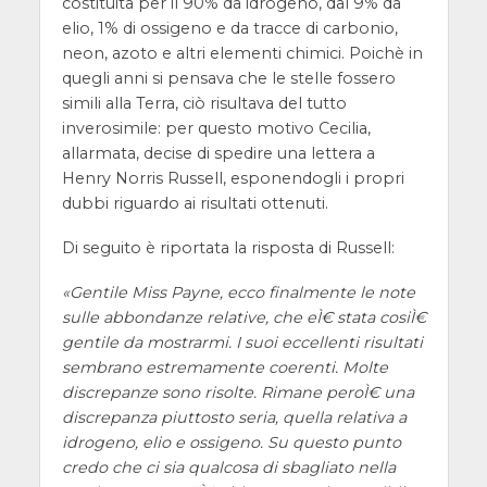
costituita per il 90% da idrogeno, dal 9% da
elio, 1% di ossigeno e da tracce di carbonio,
neon, azoto e altri elementi chimici. Poichè in
quegli anni si pensava che le stelle fossero
simili alla Terra, ciò risultava del tutto
inverosimile: per questo motivo Cecilia,
allarmata, decise di spedire una lettera a
Henry Norris Russell, esponendogli i propri
dubbi riguardo ai risultati ottenuti.
Di seguito è riportata la risposta di Russell:
«Gentile Miss Payne, ecco finalmente le note
sulle abbondanze relative, che eÌ€ stata cosiÌ€
gentile da mostrarmi. I suoi eccellenti risultati
sembrano estremamente coerenti. Molte
discrepanze sono risolte. Rimane peroÌ€ una
discrepanza piuttosto seria, quella relativa a
idrogeno, elio e ossigeno. Su questo punto
credo che ci sia qualcosa di sbagliato nella