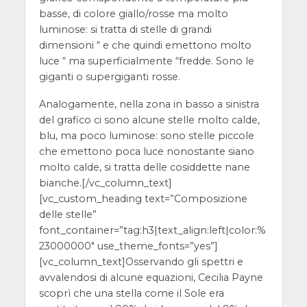
basse, di colore giallo/rosse ma molto
luminose: si tratta di stelle di grandi
dimensioni “ e che quindi emettono molto
luce “ ma superficialmente “fredde. Sono le
giganti o supergiganti rosse.
Analogamente, nella zona in basso a sinistra
del grafico ci sono alcune stelle molto calde,
blu, ma poco luminose: sono stelle piccole
che emettono poca luce nonostante siano
molto calde, si tratta delle cosiddette nane
bianche.
[/vc_column_text]
[vc_custom_heading text=”Composizione
delle stelle”
font_container=”tag:h3|text_align:left|color:%
23000000″ use_theme_fonts=”yes”]
[vc_column_text]
Osservando gli spettri e
avvalendosi di alcune equazioni, Cecilia Payne
scoprì che una stella come il Sole era