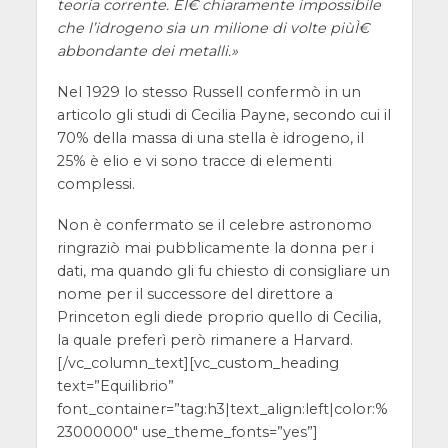
teoria corrente. EÌ€ chiaramente impossibile
che l’idrogeno sia un milione di volte piùÌ€
abbondante dei metalli.»
Nel 1929 lo stesso Russell confermò in un
articolo gli studi di Cecilia Payne, secondo cui il
70% della massa di una stella è idrogeno, il
25% è elio e vi sono tracce di elementi
complessi.
Non è confermato se il celebre astronomo
ringraziò mai pubblicamente la donna per i
dati, ma
quando gli fu chiesto di consigliare un
nome per il successore del direttore a
Princeton egli diede
proprio quello di Cecilia,
la quale preferì però rimanere a Harvard.
[/vc_column_text][vc_custom_heading
text=”Equilibrio”
font_container=”tag:h3|text_align:left|color:%
23000000″ use_theme_fonts=”yes”]