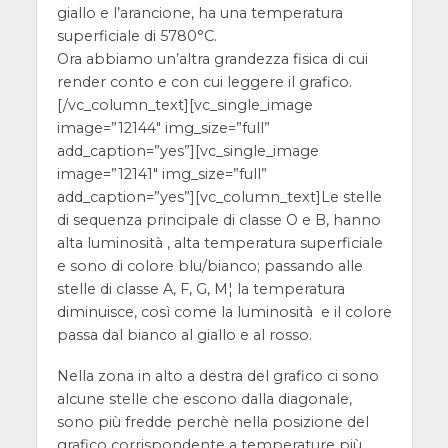
giallo e l’arancione, ha una temperatura
superficiale di
5780°C.
Ora abbiamo un’altra grandezza fisica di cui
render conto e con cui leggere il grafico.
[/vc_column_text][vc_single_image
image=”12144″ img_size=”full”
add_caption=”yes”][vc_single_image
image=”12141″ img_size=”full”
add_caption=”yes”][vc_column_text]
Le stelle
di sequenza principale di classe O e B, hanno
alta luminosità , alta temperatura superficiale
e sono di colore blu/bianco; passando alle
stelle di classe A, F, G, M¦ la temperatura
diminuisce, così come la luminosità e il colore
passa dal bianco al giallo e al rosso.
Nella zona in alto a destra del grafico ci sono
alcune stelle che escono dalla diagonale,
sono più fredde perchè nella posizione del
grafico corrispondente a temperature più