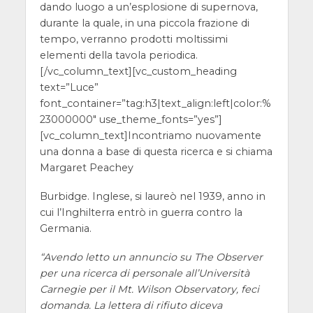
dando luogo a un’esplosione di supernova,
durante la quale, in una piccola frazione di
tempo, verranno prodotti moltissimi
elementi della tavola periodica.
[/vc_column_text][vc_custom_heading
text=”Luce”
font_container=”tag:h3|text_align:left|color:%
23000000″ use_theme_fonts=”yes”]
[vc_column_text]
Incontriamo nuovamente
una donna a base di questa ricerca e si chiama
Margaret Peachey
Burbidge. Inglese, si laureò nel 1939, anno in
cui l’Inghilterra entrò in guerra contro la
Germania.
“Avendo letto un annuncio su The Observer
per una ricerca di personale all’Università
Carnegie per il Mt. Wilson Observatory, feci
domanda. La lettera di rifiuto diceva