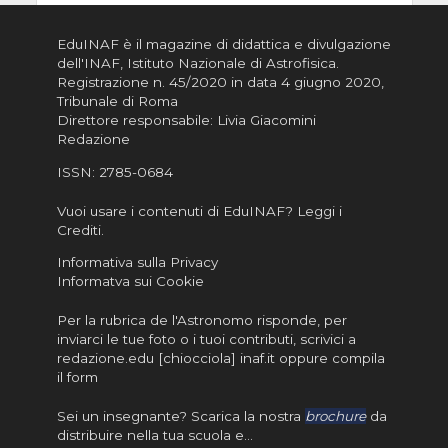
EduINAF è il magazine di didattica e divulgazione
dell'INAF,
Istituto Nazionale di Astrofisica
.
Registrazione n. 45/2020 in data 4 giugno 2020,
Tribunale di Roma
Direttore responsabile: Livia Giacomini
Redazione
ISSN:
2785-0684
Vuoi usare i contenuti di EduINAF?
Leggi i
Crediti
.
Informativa sulla Privacy
Informatva sui Cookie
Per la rubrica de l'Astronomo risponde, per
inviarci le tue foto o i tuoi contributi, scrivici a
redazione.edu [chiocciola] inaf.it oppure
compila
il form
Sei un insegnante? Scarica la nostra
brochure
da
distribuire nella tua scuola e…