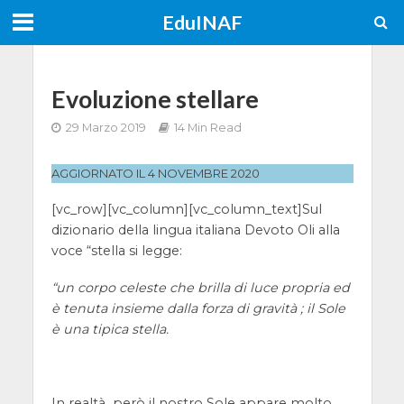
EduINAF
Evoluzione stellare
29 Marzo 2019
14 Min Read
AGGIORNATO IL 4 NOVEMBRE 2020
[vc_row][vc_column][vc_column_text]
Sul
dizionario della lingua italiana Devoto Oli alla
voce “stella si legge:
“un corpo celeste che brilla di luce propria ed
è tenuta insieme dalla forza di gravità ; il Sole
è una tipica stella.
In realtà però il nostro Sole appare molto