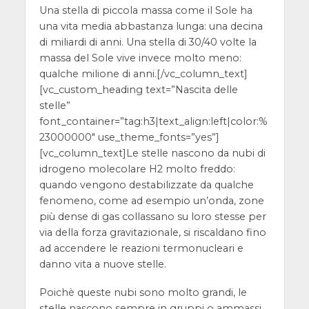
Una stella di piccola massa come il Sole ha
una vita media abbastanza lunga: una decina
di miliardi di anni. Una stella di 30/40 volte la
massa del Sole vive invece molto meno:
qualche milione di anni.
[/vc_column_text]
[vc_custom_heading text=”Nascita delle
stelle”
font_container=”tag:h3|text_align:left|color:%
23000000″ use_theme_fonts=”yes”]
[vc_column_text]
Le stelle nascono da nubi di
idrogeno molecolare H
2
molto freddo:
quando vengono destabilizzate da qualche
fenomeno, come ad esempio un’onda, zone
più dense di gas collassano su loro stesse per
via della forza gravitazionale, si riscaldano fino
ad accendere le reazioni termonucleari e
danno vita a nuove stelle.
Poichè queste nubi sono molto grandi, le
stelle nascono sempre in gruppi o ammassi