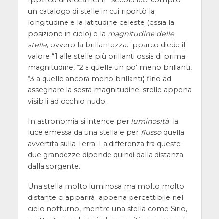
Ipparco di Nicea nel II° secolo a.C. compilò
un catalogo di stelle in cui riportò la
longitudine e la latitudine celeste (ossia la
posizione in cielo) e la
magnitudine delle
stelle
, ovvero la brillantezza. Ipparco diede il
valore “1 alle stelle più brillanti ossia di prima
magnitudine, “2 a quelle un po’ meno brillanti,
“3 a quelle ancora meno brillanti¦ fino ad
assegnare la sesta magnitudine: stelle appena
visibili ad occhio nudo.
In astronomia si intende per
luminosità
la
luce emessa da una stella e per
flusso
quella
avvertita sulla Terra. La differenza fra queste
due grandezze dipende quindi dalla distanza
dalla sorgente.
Una stella molto luminosa ma molto molto
distante ci apparirà appena percettibile nel
cielo notturno, mentre una stella come Sirio,