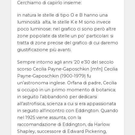
Cerchiamo di capirlo insieme:
in natura le stelle di tipo O e B hanno una
luminosità alta, le stelle K e M sono invece
poco luminose; nel grafico ci sono però altre
zone popolate da stelle un po’ particolari: si
tratta di zone precise del grafico di cui daremo
giustificazione più avanti.
Sempre intorno agli anni ’20 e’30 del secolo
scorso Cecilia Payne-Gaposchkin
[mfn] Cecilia
Payne-Gaposchkin (1900-1979) fu
un’astronoma inglese. Orfana di padre, Cecilia
si occupò in un primo momento di botanica;
in seguito l’abbandonò per dedicarsi
all’astrofisica, scienza a cui si era appassionata
in seguito all’incontro con Eddington. Quando
nel 1925 viene assunta, con la
raccomandazione di Eddington, da Harlow
Shapley, successore di Edward Pickering,