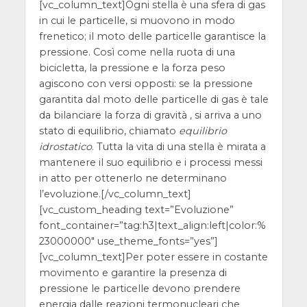
[vc_column_text]
Ogni stella è una sfera di gas
in cui le particelle, si muovono in modo
frenetico; il moto delle particelle garantisce la
pressione. Così come nella ruota di una
bicicletta, la pressione e la forza peso
agiscono con versi opposti: se la pressione
garantita dal moto delle particelle di gas è tale
da bilanciare la forza di gravità , si arriva a uno
stato di equilibrio, chiamato
equilibrio
idrostatico
. Tutta la vita di una stella è mirata a
mantenere il suo equilibrio e i processi messi
in atto per ottenerlo ne determinano
l’evoluzione.
[/vc_column_text]
[vc_custom_heading text=”Evoluzione”
font_container=”tag:h3|text_align:left|color:%
23000000″ use_theme_fonts=”yes”]
[vc_column_text]
Per poter essere in costante
movimento e garantire la presenza di
pressione le particelle devono prendere
energia dalle reazioni termonucleari che