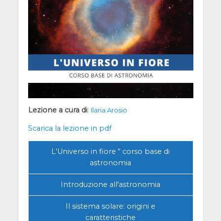
Lezione a cura di
:
Ilaria Arosio
Scarica la lezione in pdf
L'Universo in fiore “ corso base di
astronomia
Introduzione all'astronomia
Il sistema solare: origini e
caratteristiche