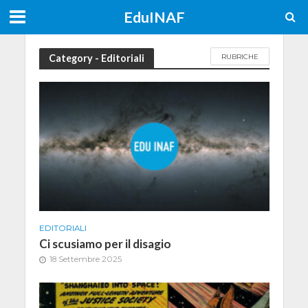
EduINAF
Category - Editoriali
RUBRICHE
EDITORIALI
Ci scusiamo per il disagio
18 Settembre 2025