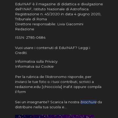
EduINAF è il magazine di didattica e divulgazione
dell'INAF,
Istituto Nazionale di Astrofisica
.
Registrazione n. 45/2020 in data 4 giugno 2020,
Tribunale di Roma
Direttore responsabile: Livia Giacomini
Redazione
ISSN:
2785-0684
Vuoi usare i contenuti di EduINAF?
Leggi i
Crediti
.
Informativa sulla Privacy
Informatva sui Cookie
Per la rubrica de l'Astronomo risponde, per
inviarci le tue foto o i tuoi contributi, scrivici a
redazione.edu [chiocciola] inaf.it oppure
compila
il form
Sei un insegnante? Scarica la nostra
brochure
da
distribuire nella tua scuola e…