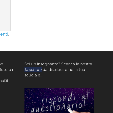
enti
.
mo
Sei un insegnante? Scarica la nostra
foto o i
brochure
da distribuire nella tua
scuola e…
af.it