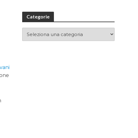
Categorie
vani
ione
n