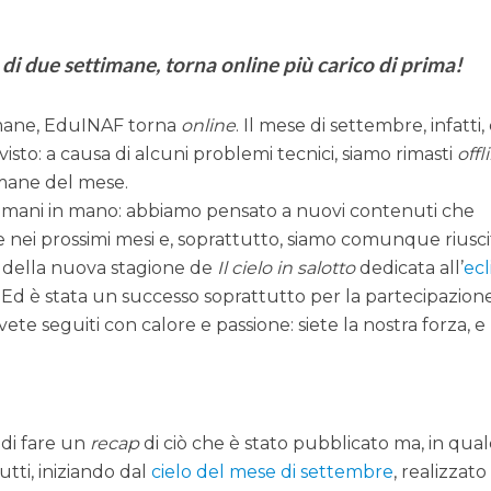
i due settimane, torna online più carico di prima!
imane, EduINAF torna
online
. Il mese di settembre, infatti,
isto: a causa di alcuni problemi tecnici, siamo rimasti
offl
mane del mese.
le mani in mano: abbiamo pensato a nuovi contenuti che
 nei prossimi mesi e, soprattutto, siamo comunque riuscit
a della nuova stagione de
Il cielo in salotto
dedicata all’
ecl
. Ed è stata un successo soprattutto per la partecipazione 
vete seguiti con calore e passione: siete la nostra forza, e 
 di fare un
recap
di ciò che è stato pubblicato ma, in qua
utti, iniziando dal
cielo del mese di settembre
, realizzato