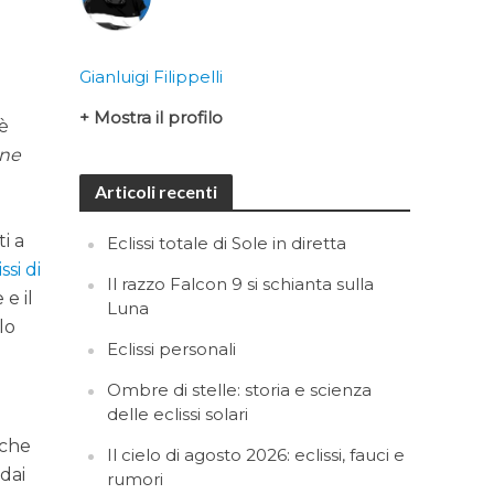
Gianluigi Filippelli
+ Mostra il profilo
 è
ine
Articoli recenti
i a
Eclissi totale di Sole in diretta
issi di
Il razzo Falcon 9 si schianta sulla
e il
Luna
lo
Eclissi personali
Ombre di stelle: storia e scienza
delle eclissi solari
lche
Il cielo di agosto 2026: eclissi, fauci e
 dai
rumori