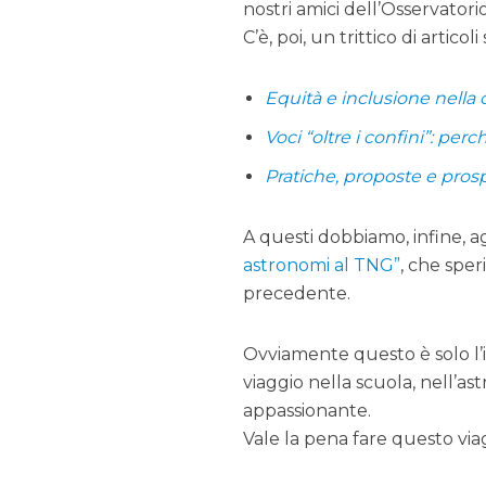
nostri amici dell’Osservatori
C’è, poi, un trittico di articol
Equità e inclusione nella c
Voci “oltre i confini”: per
Pratiche, proposte e prospe
A questi dobbiamo, infine, a
astronomi al TNG”
, che spe
precedente.
Ovviamente questo è solo l’i
viaggio nella scuola, nell’a
appassionante.
Vale la pena fare questo via