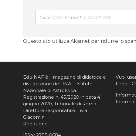
Click here to post a comment
Questo sito utilizza Akismet per ridurre lo spa
EduINAF è il magazine di didattica e
Vuoi usa
divulgazione dell'INAF,
Istituto
Leggi i C
Nazionale di Astrofisica
.
Informati
Registrazione n. 45/2020 in data 4
Informat
giugno 2020, Tribunale di Roma
Direttore responsabile: Livia
Giacomini
Redazione
ISSN:
2785-0684