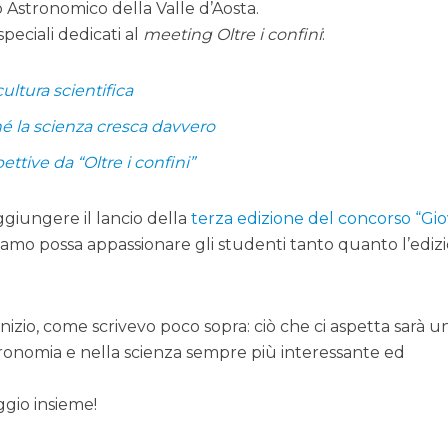
o Astronomico della Valle d’Aosta.
i speciali dedicati al
meeting
Oltre i confini
:
ultura scientifica
ché la scienza cresca davvero
ttive da “Oltre i confini”
ggiungere il lancio della
terza edizione del concorso “Gio
riamo possa appassionare gli studenti tanto quanto l’ediz
nizio, come scrivevo poco sopra: ciò che ci aspetta sarà u
stronomia e nella scienza sempre più interessante ed
ggio insieme!