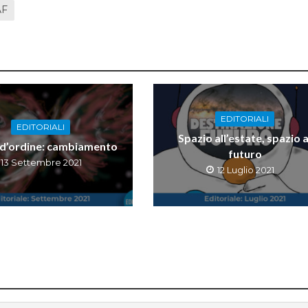
AF
EDITORIALI
EDITORIALI
Spazio all’estate, spazio a
 d’ordine: cambiamento
futuro
13 Settembre 2021
12 Luglio 2021