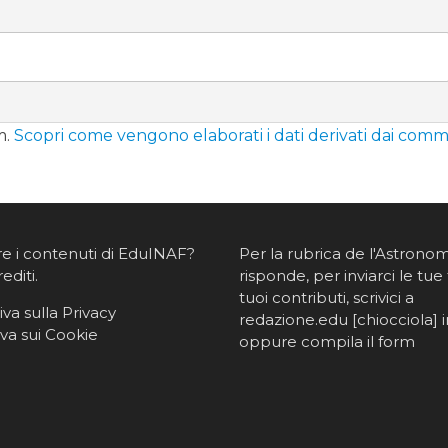
m.
Scopri come vengono elaborati i dati derivati dai comm
re i contenuti di EduINAF?
Per la rubrica de l'Astrono
rediti
.
risponde, per inviarci le tue 
tuoi contributi, scrivici a
va sulla Privacy
redazione.edu [chiocciola] in
va sui Cookie
oppure
compila il form