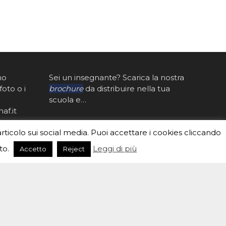
mo
Sei un insegnante? Scarica la nostra
foto o i
brochure
da distribuire nella tua
scuola e…
af.it
articolo sui social media. Puoi accettare i cookies cliccando
to.
Leggi di più
Accetto
Reject