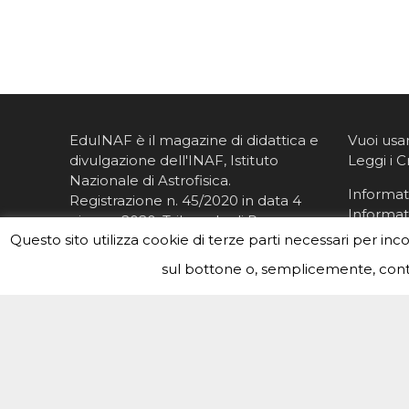
EduINAF è il magazine di didattica e
Vuoi usa
divulgazione dell'INAF,
Istituto
Leggi i C
Nazionale di Astrofisica
.
Informati
Registrazione n. 45/2020 in data 4
Informat
giugno 2020, Tribunale di Roma
Questo sito utilizza cookie di terze parti necessari per inc
Direttore responsabile: Livia
Giacomini
sul bottone o, semplicemente, conti
Redazione
ISSN:
2785-0684
#eduinaf #inaf #astronomyforabetterworld. Theme 