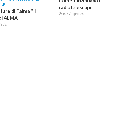
Come funzionano i
ONE
radiotelescopi
ture di Talma “ I
10 Giugno 2021
 di ALMA
 2021