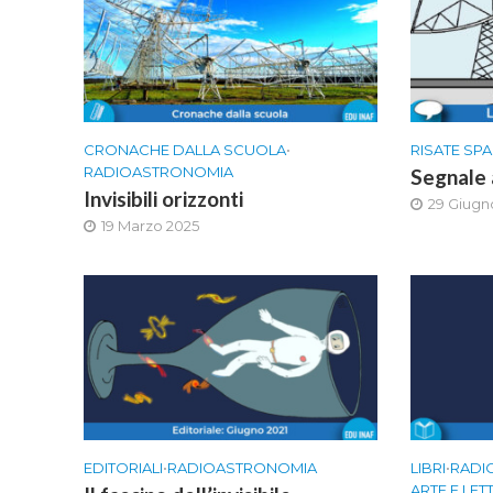
CRONACHE DALLA SCUOLA
•
RISATE SPA
RADIOASTRONOMIA
Segnale 
Invisibili orizzonti
29 Giugn
19 Marzo 2025
EDITORIALI
•
RADIOASTRONOMIA
LIBRI
•
RADI
ARTE E LE