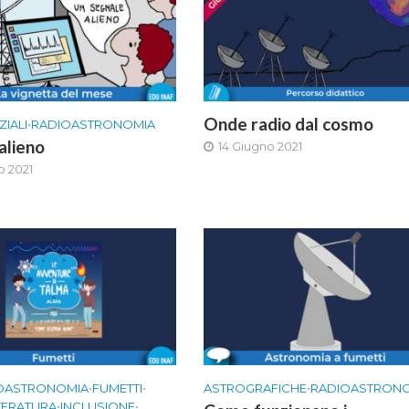
Onde radio dal cosmo
ZIALI
•
RADIOASTRONOMIA
alieno
14 Giugno 2021
o 2021
OASTRONOMIA
•
FUMETTI
•
ASTROGRAFICHE
•
RADIOASTRON
TTERATURA
•
INCLUSIONE
•