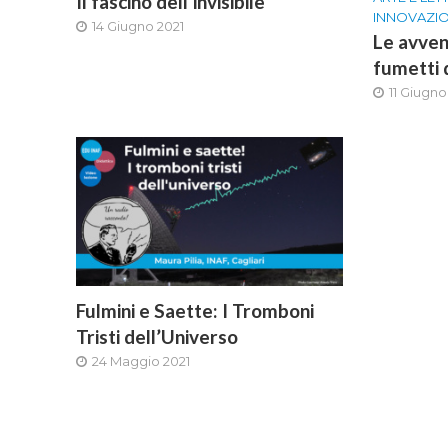
Il fascino dell’invisibile
INNOVAZI
14 Giugno 2021
Le avven
fumetti
11 Giugno
Fulmini e Saette: I Tromboni
Tristi dell’Universo
24 Maggio 2021