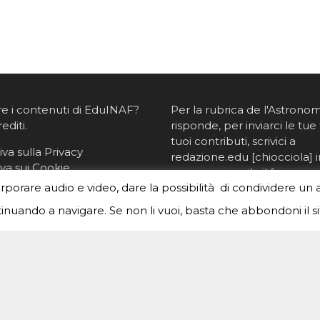
re i contenuti di EduINAF?
Per la rubrica de l'Astrono
rediti
.
risponde, per inviarci le tue 
tuoi contributi, scrivici a
va sulla Privacy
redazione.edu [chiocciola] in
va sui Cookie
oppure
compila il form
orporare audio e video, dare la possibilità di condividere un 
nuando a navigare. Se non li vuoi, basta che abbondoni il si
created by
Meks
. Powered by
WordPress
.