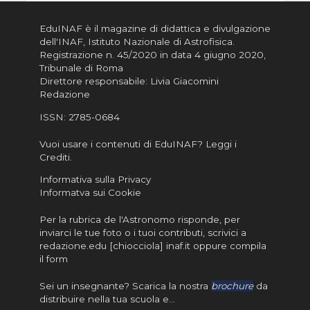
EduINAF è il magazine di didattica e divulgazione
dell'INAF,
Istituto Nazionale di Astrofisica
.
Registrazione n. 45/2020 in data 4 giugno 2020,
Tribunale di Roma
Direttore responsabile: Livia Giacomini
Redazione
ISSN:
2785-0684
Vuoi usare i contenuti di EduINAF?
Leggi i
Crediti
.
Informativa sulla Privacy
Informatva sui Cookie
Per la rubrica de l'Astronomo risponde, per
inviarci le tue foto o i tuoi contributi, scrivici a
redazione.edu [chiocciola] inaf.it oppure
compila
il form
Sei un insegnante? Scarica la nostra
brochure
da
distribuire nella tua scuola e…