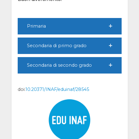
Primaria
Secondaria di primo grado
Secondaria di secondo grado
doi:
10.20371/INAF/eduinaf/28545