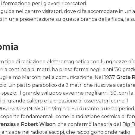
formazione per i giovani ricercatori.
 guida nel centro visitatori, dove ci fa accomodare in un
i in una presentazione su questa branca della fisica, la s
omia
 un tipo di radiazione elettromagnetica con lunghezze d
 a centinaia di metri, ha preso forma negli anni ’30 grazi
i Guglielmo Marconi nella comunicazione. Nel 1937
Grote 
pio, un piatto parabolico da 9 metri che riusciva a captar
 spazio. Il grande sviluppo avvenne negli anni ’50, con la
 di grande calibro e la creazione di osservatori come il
bservatory
(NRAO) in Virginia. Fu durante questo perio
scoperte fondamentali, come la radiazione cosmica di fo
enzias
e
Robert Wilson
, che confermò la teoria del Big 
ia risiede nei radiotelescopi, che raccolgono onde radio