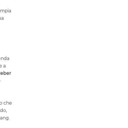
’ampia
ua
’onda
e a
Reber
e
do che
ndo,
Bang.