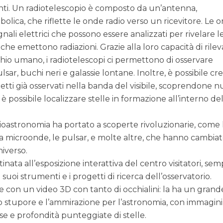
anti. Un radiotelescopio è composto da un’antenna,
lica, che riflette le onde radio verso un ricevitore. Le 
nali elettrici che possono essere analizzati per rivelare l
 che emettono radiazioni. Grazie alla loro capacità di rile
cchio umano, i radiotelescopi ci permettono di osservare
ar, buchi neri e galassie lontane. Inoltre, è possibile cr
tti già osservati nella banda del visibile, scoprendone 
 è possibile localizzare stelle in formazione all’interno de
dioastronomia ha portato a scoperte rivoluzionarie, come 
a microonde, le pulsar, e molte altre, che hanno cambiat
iverso.
nata all’esposizione interattiva del centro visitatori, se
 suoi strumenti e i progetti di ricerca dell’osservatorio.
 con un video 3D con tanto di occhialini: la ha un grand
 lo stupore e l’ammirazione per l’astronomia, con immagini
ose e profondità punteggiate di stelle.