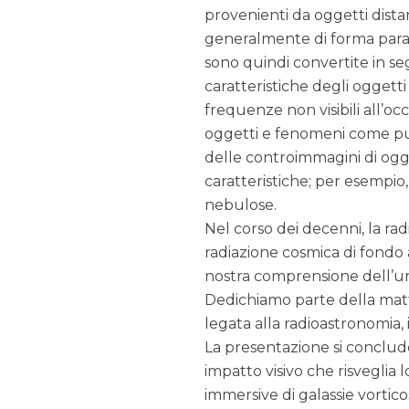
provenienti da oggetti dist
generalmente di forma parabo
sono quindi convertite in seg
caratteristiche degli oggetti
frequenze non visibili all’o
oggetti e fenomeni come puls
delle controimmagini di ogge
caratteristiche; per esempio,
nebulose.
Nel corso dei decenni, la ra
radiazione cosmica di fondo 
nostra comprensione dell’un
Dedichiamo parte della matti
legata alla radioastronomia, i
La presentazione si conclude
impatto visivo che risveglia
immersive di galassie vortic