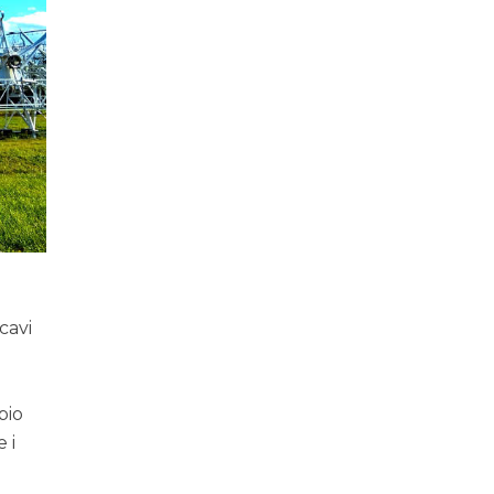
cavi
pio
 i