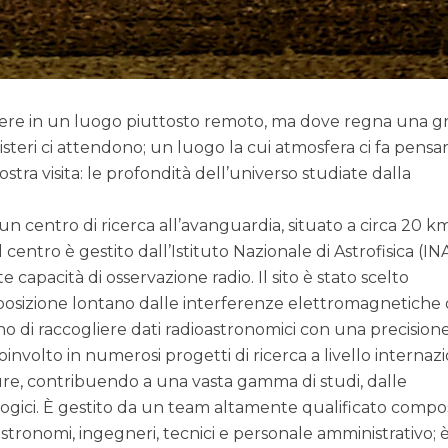
ssere in un luogo piuttosto remoto, ma dove regna una g
isteri ci attendono; un luogo la cui atmosfera ci fa pensa
tra visita: le profondità dell’universo studiate dalla
un centro di ricerca all’avanguardia, situato a circa 20 k
 centro è gestito dall’Istituto Nazionale di Astrofisica (IN
 capacità di osservazione radio. Il sito è stato scelto
posizione lontano dalle interferenze elettromagnetiche 
 di raccogliere dati radioastronomici con una precision
involto in numerosi progetti di ricerca a livello internaz
ure, contribuendo a una vasta gamma di studi, dalle
ogici. È gestito da un team altamente qualificato compo
astronomi, ingegneri, tecnici e personale amministrativo; 