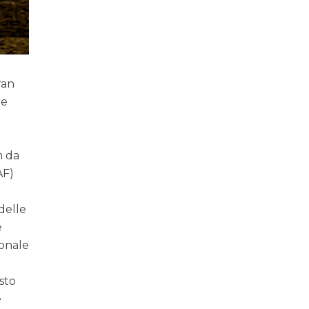
ran
re
m da
AF)
delle
e
ionale
sto
è