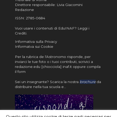
Direttore responsabile: Livia Giacomini
Redazione
ISSN:
2785-0684
Vuoi usare i contenuti di EduINAF?
Leggi i
Crediti
.
Informativa sulla Privacy
Informatva sui Cookie
Per la rubrica de l'Astronomo risponde, per
inviarci le tue foto o i tuoi contributi, scrivici a
redazione.edu [chiocciola] inaf.it oppure
compila
il form
Sei un insegnante? Scarica la nostra
brochure
da
distribuire nella tua scuola e…
Questo sito utilizza cookie di terze parti necessari per