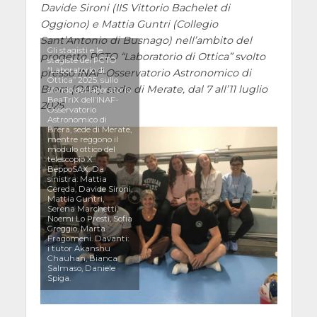
Davide Sironi (IIS Vittorio Bachelet di
Oggiono) e Mattia Guntri (Collegio
Sant’Antonio di Busnago) nell’ambito del
Gli stagisti e le
progetto PCTO “Laboratorio di Ottica” svolto
stagiste del PCTO
“Laboratorio di
presso INAF-Osservatorio Astronomico di
Ottica” 2025, sullo
Brera (OAB), sede di Merate, dal 7 all’11 luglio
sfondo del laboratorio
BeaTriX dell’INAF-
2025.
Osservatorio
Astronomico di
Brera, sede di Merate,
mentre reggono il
modulo ottico del
telescopio X
BeppoSAX. Da
sinistra: Mattia
Cereda, Davide Sironi,
Mattia Guntri,
Serena Marchetti,
Noemi Lo Presti, Sofia
Greggio, Marta
Fragomeni. Davanti:
i tutor Akanshu
Chauhan, Bianca
Salmaso, Daniele
Spiga.