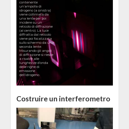
contenente
un’ampolla di
idrogeno (a sinistra)
viene collimata da
una lente per poi
incidere su un
reticolo di diffrazione
(al centro). La luce
diffratta dal reticolo
viene poi focalizzata
sullo schermo da una
seconda lente.
Misurando gli angoli
di diffrazione si riesce
a risalire alle
lunghezze d’onda
delle righe di
emissione
dell’idrogeno.
Costruire un interferometro