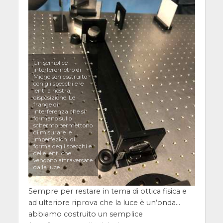
Un semplice
interferometro di
Michelson costruito
con gli specchi e le
lenti a nostra
disposizione. Le
frange di
interferenza che si
formano sullo
schermo permettono
di misurare le
imperfezioni di
forma degli specchi e
delle lenti che
vengono attraversate
dalla luce.
Sempre per restare in tema di ottica fisica e
ad ulteriore riprova che la luce è un’onda…
abbiamo costruito un semplice