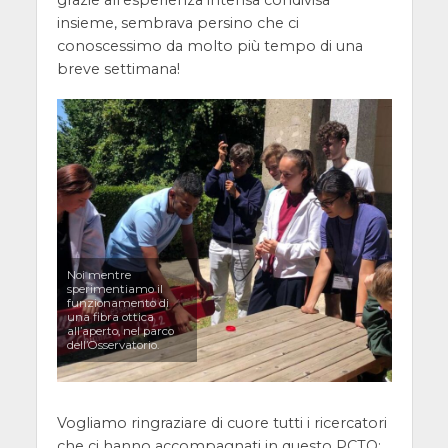
grazie all’esperienza intensa condivisa
insieme, sembrava persino che ci
conoscessimo da molto più tempo di una
breve settimana!
Noi mentre
sperimentiamo il
funzionamento di
una fibra ottica
all’aperto, nel parco
dell’Osservatorio.
Vogliamo ringraziare di cuore tutti i ricercatori
che ci hanno accompagnati in questo PCTO: