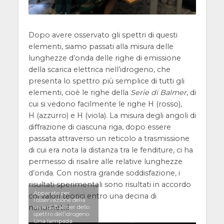
Dopo avere osservato gli spettri di questi
elementi, siamo passati alla misura delle
lunghezze d’onda delle righe di emissione
della scarica elettrica nell’idrogeno, che
presenta lo spettro più semplice di tutti gli
elementi, cioè le righe della
Serie di Balmer
, di
cui si vedono facilmente le righe H (rosso),
H (azzurro) e H (viola). La misura degli angoli di
diffrazione di ciascuna riga, dopo essere
passata attraverso un reticolo a trasmissione
di cui era nota la distanza tra le fenditure, ci ha
permesso di risalire alle relative lunghezze
d’onda. Con nostra grande soddisfazione, i
risultati sperimentali sono risultati in accordo
Apparato per
coi valori teorici entro una decina di
l’osservazione della
nanometri!
serie di Balmer dello
spettro dell’idrogeno.
Una lampada