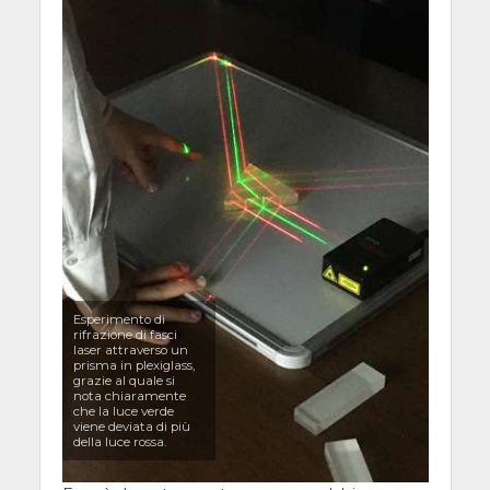
Esperimento di
rifrazione di fasci
laser attraverso un
prisma in plexiglass,
grazie al quale si
nota chiaramente
che la luce verde
viene deviata di più
della luce rossa.