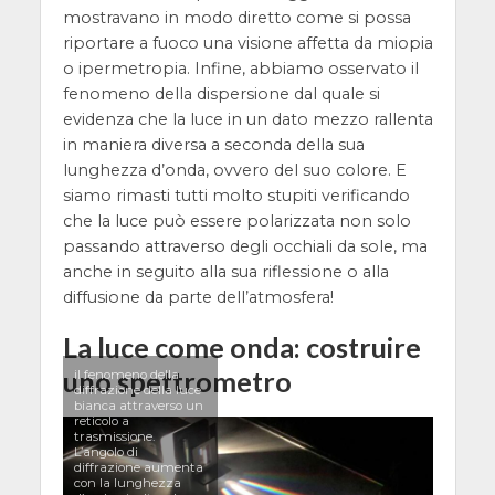
mostravano in modo diretto come si possa
riportare a fuoco una visione affetta da miopia
o ipermetropia. Infine, abbiamo osservato il
fenomeno della dispersione dal quale si
evidenza che la luce in un dato mezzo rallenta
in maniera diversa a seconda della sua
lunghezza d’onda, ovvero del suo colore. E
siamo rimasti tutti molto stupiti verificando
che la luce può essere polarizzata non solo
passando attraverso degli occhiali da sole, ma
anche in seguito alla sua riflessione o alla
diffusione da parte dell’atmosfera!
La luce come onda: costruire
uno spettrometro
il fenomeno della
diffrazione della luce
bianca attraverso un
reticolo a
trasmissione.
L’angolo di
diffrazione aumenta
con la lunghezza