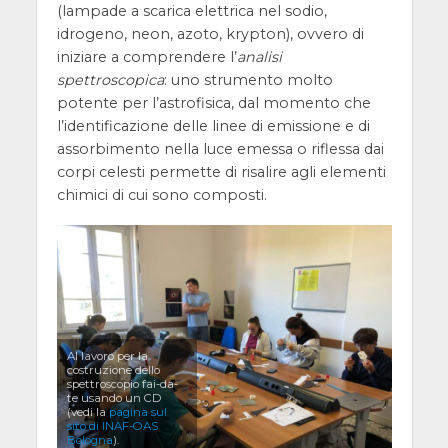
(lampade a scarica elettrica nel sodio,
idrogeno, neon, azoto, krypton), ovvero di
iniziare a comprendere l’
analisi
spettroscopica
: uno strumento molto
potente per l’astrofisica, dal momento che
l’identificazione delle linee di emissione e di
assorbimento nella luce emessa o riflessa dai
corpi celesti permette di risalire agli elementi
chimici di cui sono composti.
Al lavoro per la
costruzione dello
spettroscopio fai-da-
te usando un CD
(vedi la
pagina sul
sito di INAF-OAS
Bologna
).