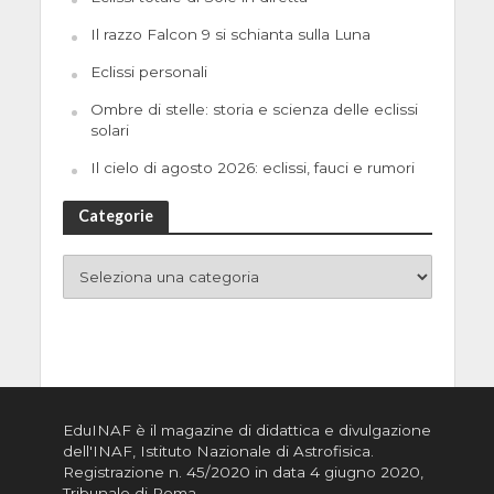
Il razzo Falcon 9 si schianta sulla Luna
Eclissi personali
Ombre di stelle: storia e scienza delle eclissi
solari
Il cielo di agosto 2026: eclissi, fauci e rumori
Categorie
EduINAF è il magazine di didattica e divulgazione
dell'INAF,
Istituto Nazionale di Astrofisica
.
Registrazione n. 45/2020 in data 4 giugno 2020,
Tribunale di Roma