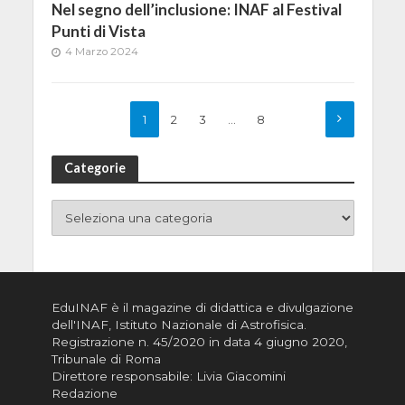
Nel segno dell’inclusione: INAF al Festival
Punti di Vista
4 Marzo 2024
1
2
3
…
8
Categorie
EduINAF è il magazine di didattica e divulgazione
dell'INAF,
Istituto Nazionale di Astrofisica
.
Registrazione n. 45/2020 in data 4 giugno 2020,
Tribunale di Roma
Direttore responsabile: Livia Giacomini
Redazione