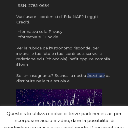
ISSN:
2785-0684
Vuoi usare i contenuti di EduINAF?
Leggi i
Crediti
.
Informativa sulla Privacy
Informatva sui Cookie
Per la rubrica de l'Astronomo risponde, per
inviarci le tue foto o i tuoi contributi, scrivici a
redazione.edu [chiocciola] inaf.it oppure
compila
il form
Sei un insegnante? Scarica la nostra
brochure
da
distribuire nella tua scuola e…
Questo sito utilizza cookie di terze parti necessari per
incorporare audio e video, dare la possibilità di
condividere un articolo sui social media. Puoi accettare i