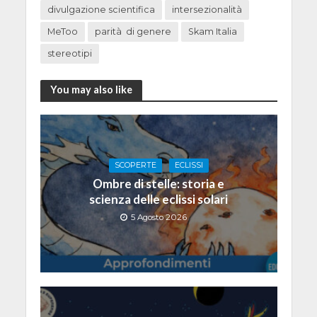
divulgazione scientifica
intersezionalità
MeToo
parità di genere
Skam Italia
stereotipi
You may also like
SCOPERTE
ECLISSI
Ombre di stelle: storia e
scienza delle eclissi solari
5 Agosto 2026