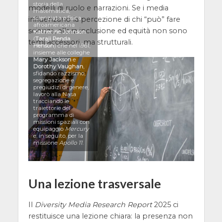
storia della
modelli di ruolo e narrazioni. Se i media
matematica,
scienziata e fisica
influenzano la percezione di chi “può” fare
afroamericana
scienza, allora inclusione ed equità non sono
Katherine Johnson
(
Taraji Penda
temi accessori, ma strutturali.
Henson
) che nel 1961,
insieme alle colleghe
Mary Jackson
e
Dorothy Vaughan
,
sfidando razzismo,
segregazione e
pregiudizi di genere,
lavorò alla Nasa
tracciando le
traiettorie del
programma di
missioni spaziali con
equipaggio
Mercury
e, in seguito, per la
missione
Apollo 11
.
Una lezione trasversale
Il
Diversity Media Research Report
2025 ci
restituisce una lezione chiara: la presenza non