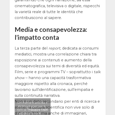
cinematografica, televisiva o digitale, rispecchi
la varietà reale di tutte le identità che
contribuiscono al sapere.
Media e consapevolezza:
l’impatto conta
La terza parte del
report
, dedicata ai consumi
mediatici, mostra una correlazione chiara tra
esposizione ai contenuti e aumento della
consapevolezza sui temi di diversità ed equità.
Film, serie e programmi TV – soprattutto i
talk
show
– hanno una capacità trasformativa
maggiore rispetto alla cronaca, perché
lavorano sull’identificazione, sull’empatia e
sulla continuità narrativa.
Non è un dato secondario per enti di ricerca e
Un
frame
tratto da
Il
diritto di contare
. Il
atenei: la cultura scientifica non vive solo di
film di
Theodore Melfi
dati e risultati, ma anche di immaginari,
racconta la vera