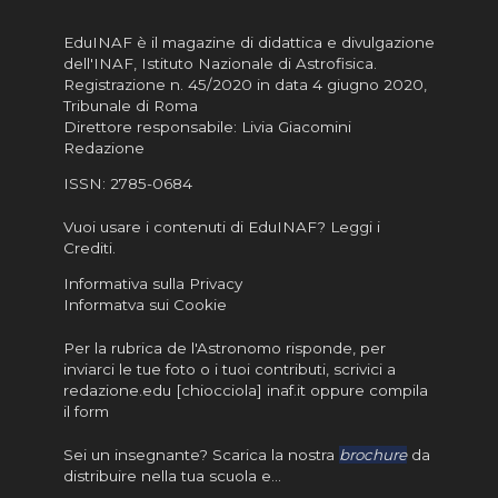
EduINAF è il magazine di didattica e divulgazione
dell'INAF,
Istituto Nazionale di Astrofisica
.
Registrazione n. 45/2020 in data 4 giugno 2020,
Tribunale di Roma
Direttore responsabile: Livia Giacomini
Redazione
ISSN:
2785-0684
Vuoi usare i contenuti di EduINAF?
Leggi i
Crediti
.
Informativa sulla Privacy
Informatva sui Cookie
Per la rubrica de l'Astronomo risponde, per
inviarci le tue foto o i tuoi contributi, scrivici a
redazione.edu [chiocciola] inaf.it oppure
compila
il form
Sei un insegnante? Scarica la nostra
brochure
da
distribuire nella tua scuola e…