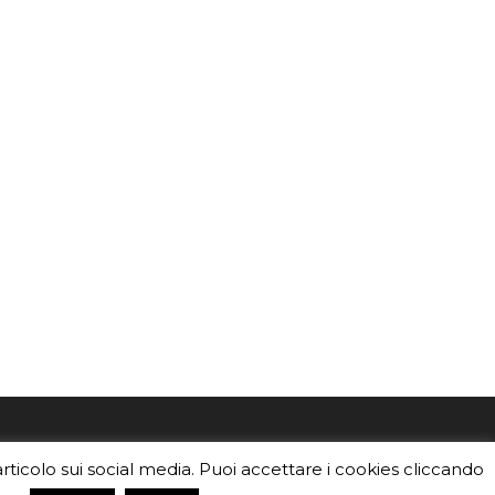
mo
Sei un insegnante? Scarica la nostra
articolo sui social media. Puoi accettare i cookies cliccando
foto o i
brochure
da distribuire nella tua