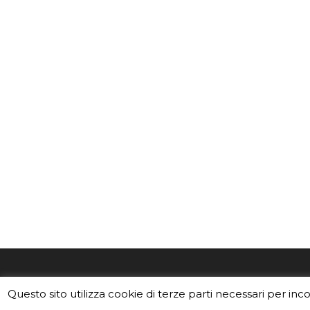
EduINAF è il magazine di didattica e
Vuoi usa
Questo sito utilizza cookie di terze parti necessari per inc
divulgazione dell'INAF,
Istituto
Leggi i C