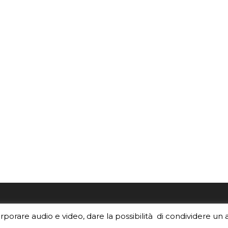
re i contenuti di EduINAF?
Per la rubrica de l'Astrono
orporare audio e video, dare la possibilità di condividere un 
rediti
.
risponde, per inviarci le tue 