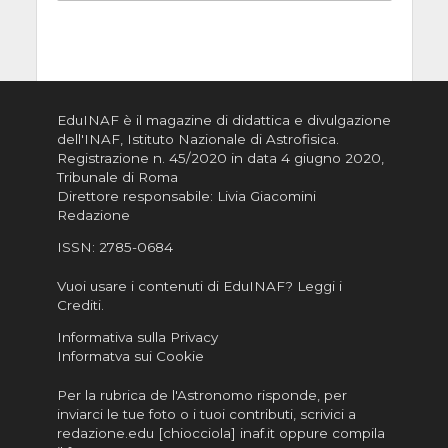
EduINAF è il magazine di didattica e divulgazione
dell'INAF,
Istituto Nazionale di Astrofisica
.
Registrazione n. 45/2020 in data 4 giugno 2020,
Tribunale di Roma
Direttore responsabile: Livia Giacomini
Redazione
ISSN:
2785-0684
Vuoi usare i contenuti di EduINAF?
Leggi i
Crediti
.
Informativa sulla Privacy
Informatva sui Cookie
Per la rubrica de l'Astronomo risponde, per
inviarci le tue foto o i tuoi contributi, scrivici a
redazione.edu [chiocciola] inaf.it oppure
compila