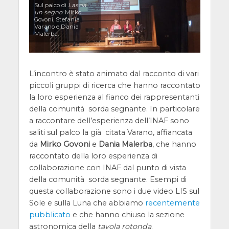
Sul palco di
Lascia
un segno
: Mirko
Govoni, Stefania
Varano e Dania
Malerba.
L’incontro è stato animato dal racconto di vari
piccoli gruppi di ricerca che hanno raccontato
la loro esperienza al fianco dei rappresentanti
della comunità sorda segnante. In particolare
a raccontare dell’esperienza dell’INAF sono
saliti sul palco la già citata Varano, affiancata
da
Mirko Govoni
e
Dania Malerba
, che hanno
raccontato della loro esperienza di
collaborazione con INAF dal punto di vista
della comunità sorda segnante. Esempi di
questa collaborazione sono i due video LIS sul
Sole e sulla Luna che abbiamo
recentemente
pubblicato
e che hanno chiuso la sezione
astronomica della
tavola rotonda
.