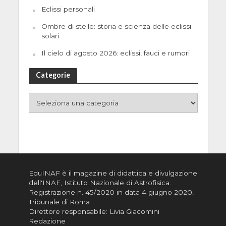
Eclissi personali
Ombre di stelle: storia e scienza delle eclissi
solari
Il cielo di agosto 2026: eclissi, fauci e rumori
Categorie
EduINAF è il magazine di didattica e divulgazione
dell'INAF,
Istituto Nazionale di Astrofisica
.
Registrazione n. 45/2020 in data 4 giugno 2020,
Tribunale di Roma
Direttore responsabile: Livia Giacomini
Redazione