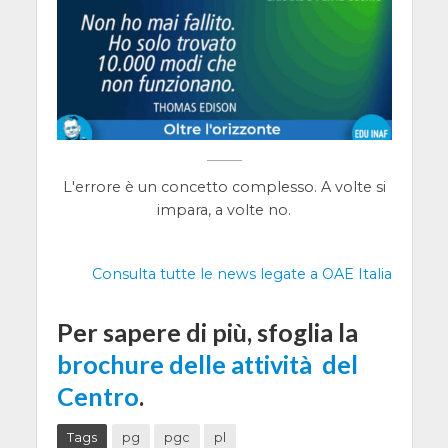
L'errore è un concetto complesso. A volte si
impara, a volte no.
Consulta tutte le news legate a OAE Italia
Per sapere di più, sfoglia la
brochure delle attività del
Centro
.
Tags
pg
pgc
pl