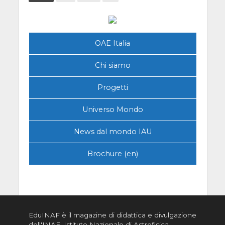
OAE Italia
Chi siamo
Progetti
Universo Mondo
News dal mondo IAU
Brochure (en)
EduINAF è il magazine di didattica e divulgazione
dell'INAF,
Istituto Nazionale di Astrofisica
.