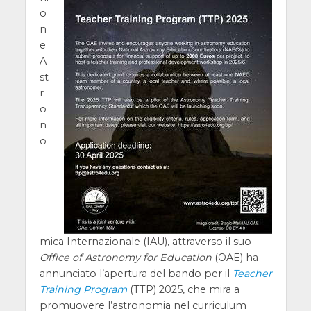
o
n
e
A
st
r
o
n
o
mica Internazionale (IAU), attraverso il suo
Office of Astronomy for Education
(OAE) ha
annunciato l’apertura del bando per il
Teacher
Training Program
(TTP) 2025, che mira a
promuovere l’astronomia nel curriculum