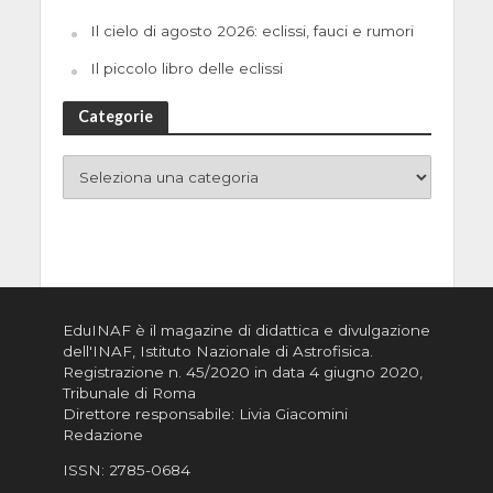
Il cielo di agosto 2026: eclissi, fauci e rumori
Il piccolo libro delle eclissi
Categorie
EduINAF è il magazine di didattica e divulgazione
dell'INAF,
Istituto Nazionale di Astrofisica
.
Registrazione n. 45/2020 in data 4 giugno 2020,
Tribunale di Roma
Direttore responsabile: Livia Giacomini
Redazione
ISSN:
2785-0684