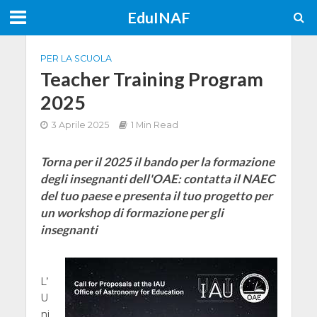
EduINAF
PER LA SCUOLA
Teacher Training Program
2025
3 Aprile 2025
1 Min Read
Torna per il 2025 il bando per la formazione
degli insegnanti dell'OAE: contatta il NAEC
del tuo paese e presenta il tuo progetto per
un workshop di formazione per gli
insegnanti
L’
U
ni