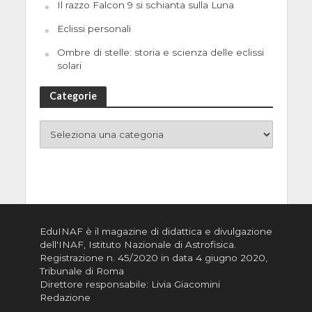
Il razzo Falcon 9 si schianta sulla Luna
Eclissi personali
Ombre di stelle: storia e scienza delle eclissi
solari
Categorie
EduINAF è il magazine di didattica e divulgazione
dell'INAF,
Istituto Nazionale di Astrofisica
.
Registrazione n. 45/2020 in data 4 giugno 2020,
Tribunale di Roma
Direttore responsabile: Livia Giacomini
Redazione