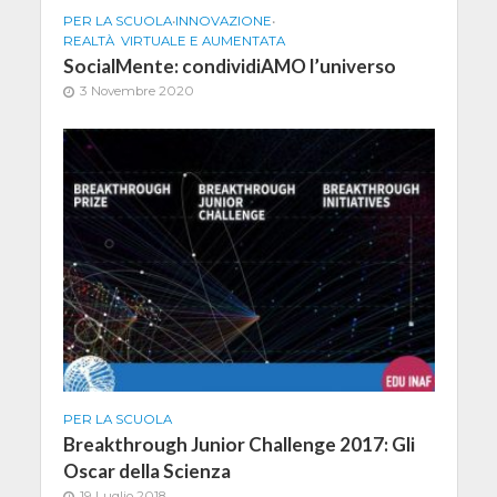
PER LA SCUOLA
•
INNOVAZIONE
•
REALTÀ VIRTUALE E AUMENTATA
SocialMente: condividiAMO l’universo
3 Novembre 2020
PER LA SCUOLA
Breakthrough Junior Challenge 2017: Gli
Oscar della Scienza
19 Luglio 2018