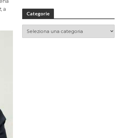
hena
t
, a
Categorie