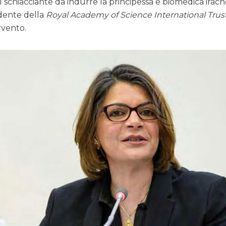
sì schiacciante da indurre la principessa e biomedica irac
idente della
Royal Academy of Science International Trus
rvento.