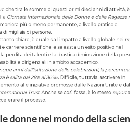
rt
, che tira le somme di questi primi dieci anni di attività, è
ella
Giornata Internazionale delle Donne e delle Ragazze 
 maniera più o meno permanente, a livello pratico e
a di migliaia di persone.
tanto chiaro, è quale sia l’impatto a livello globale nei
tr
 e carriere scientifiche, e se esista un esito positivo nel
 perdita dei talenti e la drastica diminuzione della pre
sabilità e dirigenziali in ambito accademico.
inque anni dall’istituzione delle celebrazioni, la percentua
a è salita dal 28% al 30%
. Difficile, tuttavia, ascrivere in
mento alle iniziative promosse dalle Nazioni Unite e dal
ternational Trust
. Anche se così fosse, è lo stesso
report
ccelerare il processo.
lle donne nel mondo della scie