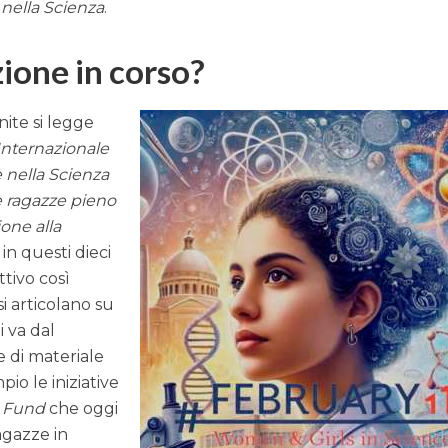
 nella Scienza
.
ione in corso?
nite si legge
Internazionale
 nella Scienza
e ragazze pieno
one alla
 in questi dieci
tivo così
i articolano su
Si va dal
e di materiale
io le iniziative
l Fund
che oggi
agazze in