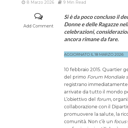
8 Marzo 2026
9 Min Read
Si è da poco concluso il de
Donne e delle Ragazze nell
Add Comment
celebrazioni, considerazion
ancora rimane da fare.
AGGIORNATO IL 18 MARZO 2026
10 febbraio 2015. Quartier 
del primo
Forum Mondiale su
registrano immediatamente u
arrivate da tutto il mondo p
L’obiettivo del
forum
, organ
collaborazione con il Diparti
promuovere la salute, la ric
comunità. Non c’è un
focus