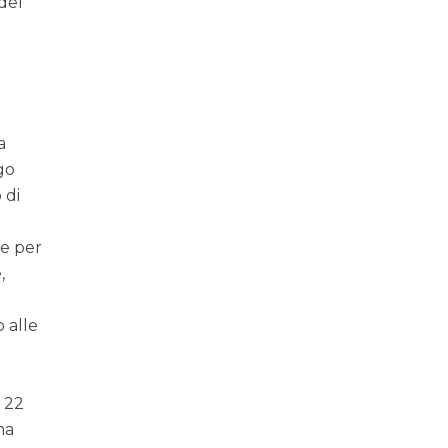
 del
a
ogo
 di
le per
,
 alle
l 22
ma