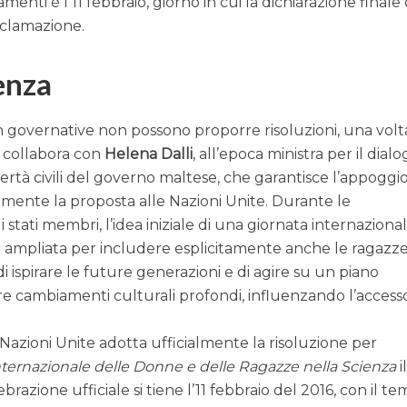
menti è l’11 febbraio, giorno in cui la dichiarazione finale
cclamazione.
ienza
n governative non possono proporre risoluzioni, una volt
 collabora con
Helena Dalli
, all’epoca ministra per il dial
ibertà civili del governo maltese, che garantisce l’appoggio
mente la proposta alle Nazioni Unite. Durante le
i stati membri, l’idea iniziale di una giornata internaziona
e ampliata per includere esplicitamente anche le ragazze
i ispirare le future generazioni e di agire su un piano
e cambiamenti culturali profondi, influenzando l’accesso
azioni Unite adotta ufficialmente la risoluzione per
nternazionale delle Donne e delle Ragazze nella Scienza
i
razione ufficiale si tiene l’11 febbraio del 2016, con il te