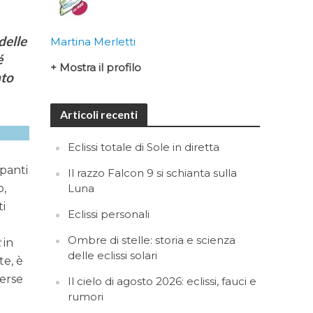
delle
Martina Merletti
é
+ Mostra il profilo
nto
Articoli recenti
Eclissi totale di Sole in diretta
ipanti
Il razzo Falcon 9 si schianta sulla
o,
Luna
ti
Eclissi personali
Ombre di stelle: storia e scienza
t
in
delle eclissi solari
te, è
verse
Il cielo di agosto 2026: eclissi, fauci e
rumori