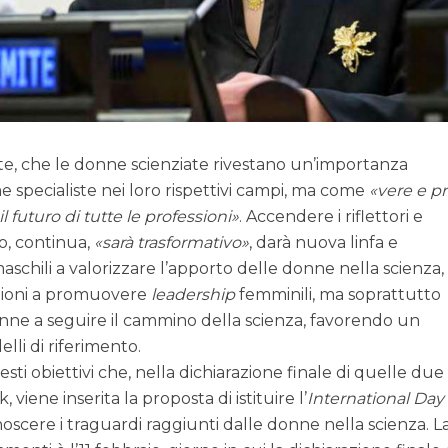
te, che le donne scienziate rivestano un’importanza
specialiste nei loro rispettivi campi, ma come
vere e p
l futuro di tutte le professioni
. Accendere i riflettori e
to, continua,
sarà trasformativo
, darà nuova linfa e
aschili a valorizzare l’apporto delle donne nella scienza,
tuzioni a promuovere
leadership
femminili, ma soprattutto
onne a seguire il cammino della scienza, favorendo un
lli di riferimento.
ti obiettivi che, nella dichiarazione finale di quelle due
 viene inserita la proposta di istituire l’
International Day 
oscere i traguardi raggiunti dalle donne nella scienza. L