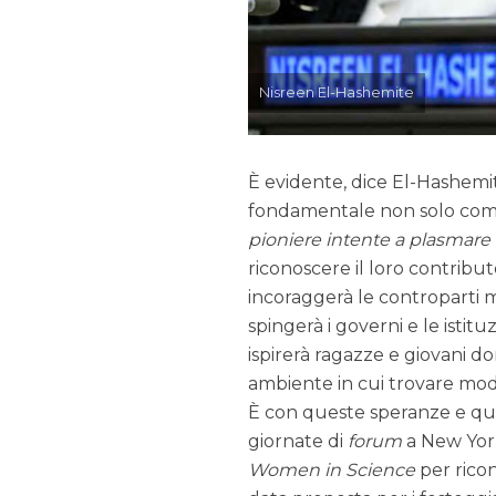
Nisreen El-Hashemite
È evidente, dice El-Hashemi
fondamentale non solo come 
pioniere intente a plasmare i
riconoscere il loro contribu
incoraggerà le controparti m
spingerà i governi e le isti
ispirerà ragazze e giovani d
ambiente in cui trovare mode
È con queste speranze e ques
giornate di
forum
a New York,
Women in Science
per ricon