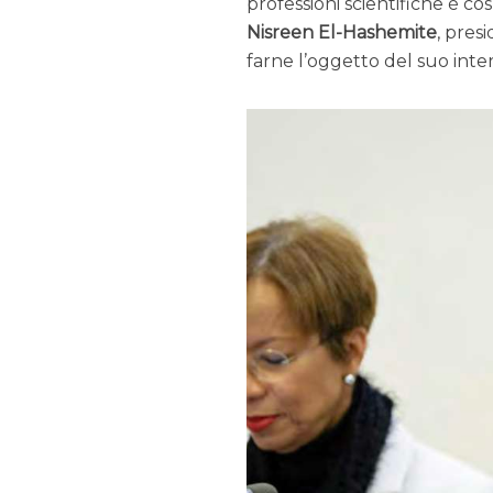
professioni scientifiche è co
Nisreen El-Hashemite
, pres
farne l’oggetto del suo inte