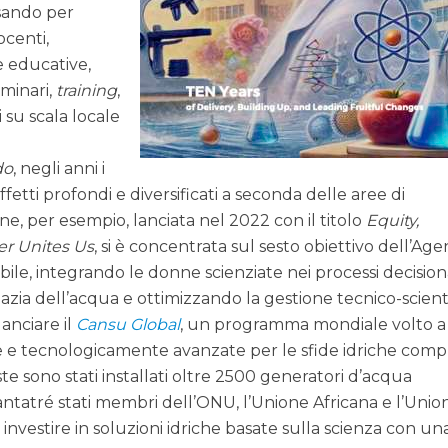
ssando per
ocenti,
e educative,
eminari,
training
,
 su scala locale
do
, negli anni i
fetti profondi e diversificati a seconda delle aree di
ne, per esempio, lanciata nel 2022 con il titolo
Equity,
ter Unites Us
, si è concentrata sul sesto obiettivo dell’Ag
bile, integrando le donne scienziate nei processi decision
mazia dell’acqua e ottimizzando la gestione tecnico-scient
lanciare il
Cansu Global
, un programma mondiale volto a
he e tecnologicamente avanzate per le sfide idriche comp
iste sono stati installati oltre 2500 generatori d’acqua
antatré stati membri dell’ONU, l’Unione Africana e l’Unio
investire in soluzioni idriche basate sulla scienza con un