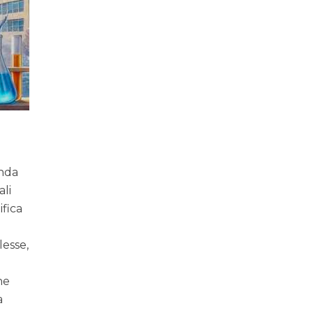
enda
ali
ifica
lesse,
ne
a