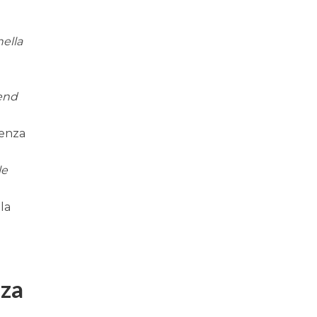
nella
end
senza
le
la
a
nza