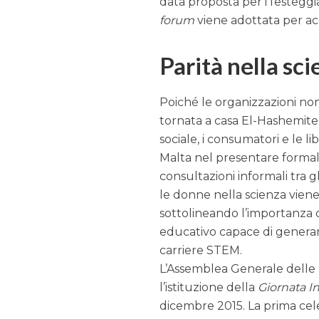
data proposta per i festeggia
forum
viene adottata per a
Parità nella sc
Poiché le organizzazioni no
tornata a casa El-Hashemite
sociale, i consumatori e le l
Malta nel presentare formal
consultazioni informali tra gl
le donne nella scienza vien
sottolineando l’importanza d
educativo capace di generar
carriere STEM.
L’Assemblea Generale delle N
l’istituzione della
Giornata I
dicembre 2015. La prima celeb