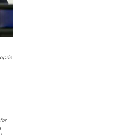
roprie
for
a