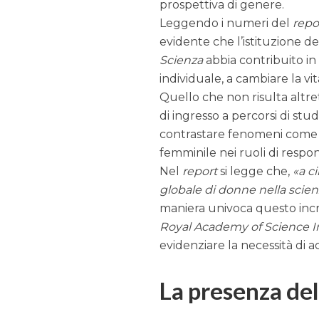
prospettiva di genere.
Leggendo i numeri del
repo
evidente che l’istituzione d
Scienza
abbia contribuito in
individuale, a cambiare la vit
Quello che non risulta altret
di ingresso a percorsi di studi
contrastare fenomeni come la
femminile nei ruoli di respon
Nel
report
si legge che,
a c
globale di donne nella scienz
maniera univoca questo incre
Royal Academy of Science In
evidenziare la necessità di a
La presenza de