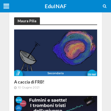
EduINAF
Maura Pilia
A caccia di FRB!
10 Giugno 2021