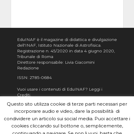
EduINAF è il magazine di didattica e divulgazione
dell'INAF,
Istituto Nazionale di Astrofisica
.
Registrazione n. 45/2020 in data 4 giugno 2020,
Tribunale di Roma
Direttore responsabile: Livia Giacomini
Redazione
ISSN:
2785-0684
Vuoi usare i contenuti di EduINAF?
Leggi i
Crediti
.
Questo sito utilizza cookie di terze parti necessari per
Informativa sulla Privacy
Informatva sui Cookie
incorporare audio e video, dare la possibilità di
condividere un articolo sui social media. Puoi accettare i
Per la rubrica de l'Astronomo risponde, per
cookies cliccando sul bottone o, semplicemente,
inviarci le tue foto o i tuoi contributi, scrivici a
continuando a navigare. Se non li vuoi, basta che
redazione.edu [chiocciola] inaf.it oppure
compila