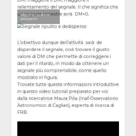
DM; maggiore il DM, maggiore il
rallentamento del segnale. Il che significa che
un segnale terrestre avrà DM=0.
Segnale ripulito e
dedisperso
L’obiettivo dunque dell’attività sarà de
disperdere il segnale, cioè trovare il giusto
valore di DM che permette di correggere i
dati per il ritardo, in modo da ottenere un
segnale più comprensibile, come quello
mostrato in figura.
Trovate tutte queste informazioni introduttive
in questo video tutorial preparato per voi
dalla ricercatrice Maura Pilia (Inaf-Osservatorio
Astronomico di Cagliari), esperta di ricerca di
FRB.