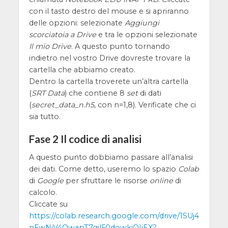
con il tasto destro del mouse e si apriranno
delle opzioni: selezionate
Aggiungi
scorciatoia a Drive
e tra le opzioni selezionate
Il mio Drive
. A questo punto tornando
indietro nel vostro Drive dovreste trovare la
cartella che abbiamo creato.
Dentro la cartella troverete un’altra cartella
(
SRT Data
) che contiene 8
set
di dati
(
secret_data_n.h5
, con n=1,8). Verificate che ci
sia tutto.
Fase 2 Il codice di analisi
A questo punto dobbiamo passare all’analisi
dei dati. Come detto, useremo lo spazio
Colab
di
Google
per sfruttare le risorse
online
di
calcolo.
Cliccate su
https://colab.research.google.com/drive/1SUj4
nFwNiV4QwapT7gil50dowkiQIiEX?