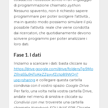
di programmazione chiamato
python
.
Nessuno spavento, non è richiesto sapere
programmare per poter svolgere l’attività ,
ma in questo modo possiamo simulare il più
possibile l’attività reale che viene condotta
dai ricercatori, che quotidianamente devono
scrivere programmi per poter analizzare i
loro dati.
Fase 1. I dati
Iniziamo a scaricare i dati: basta cliccare su
https://drive.google.com/drive/folders/1p9Mo
ZRrq55u94ToKeZZpxyfZctp89WQn?
usp=sharing
e collegare questa cartella
condivisa con il vostro spazio
Google Drive
.
Per farlo, una volta nella vostra cartella Drive,
andate nel menù di sinistra e cliccate su
Condivisi con me
: troverete una cartella
chiamata
Notebook EDU INAF FRB
. Cliccate