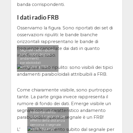
banda corrispondenti.
I dati radio FRB
Osserviamo la figura. Sono riportati dei set di
osservazioni ripuliti: le bande bianche
orizzontali rappresentano le bande di
frequenze cancellate dai dati in quanto
Segnale radio ripulito:
sono visibili dei tipici
interferenze radio.
andamenti
paraboloidali
attribuibili a FRB.
Come chiaramente visibile, sono purtroppo
tante. La parte grigia invece rappresenta il
rumore di fondo dei dati. Emerge visibile un
segnale con un caratteristico andamento
Rallentamento
subito dal segnale per
paraboloidale: questo segnale è un FRB!
effetto della distanza
percorsa: il segnale
L’
viene “disperso”