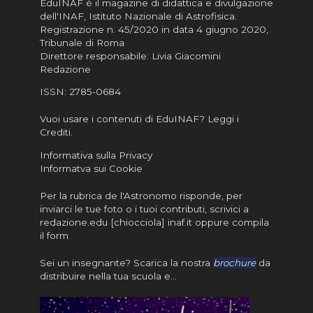
EduINAF è il magazine di didattica e divulgazione
dell'INAF,
Istituto Nazionale di Astrofisica
.
Registrazione n. 45/2020 in data 4 giugno 2020,
Tribunale di Roma
Direttore responsabile: Livia Giacomini
Redazione
ISSN:
2785-0684
Vuoi usare i contenuti di EduINAF?
Leggi i
Crediti
.
Informativa sulla Privacy
Informatva sui Cookie
Per la rubrica de l'Astronomo risponde, per
inviarci le tue foto o i tuoi contributi, scrivici a
redazione.edu [chiocciola] inaf.it oppure
compila
il form
Sei un insegnante? Scarica la nostra
brochure
da
distribuire nella tua scuola e…