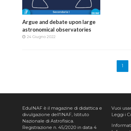
Argue and debate upon large
astronomical observatories
24 Giugno 2022
1
EduINAF è il magazine di didattica e
Vuoi usa
divulgazione dell'INAF,
Istituto
Leggi i C
Nazionale di Astrofisica
.
Informati
Registrazione n. 45/2020 in data 4