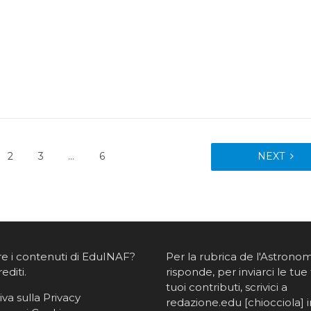
2
3
…
6
NEXT
re i contenuti di EduINAF?
Per la rubrica de l'Astrono
rediti
.
risponde, per inviarci le tue 
tuoi contributi, scrivici a
va sulla Privacy
redazione.edu [chiocciola] in