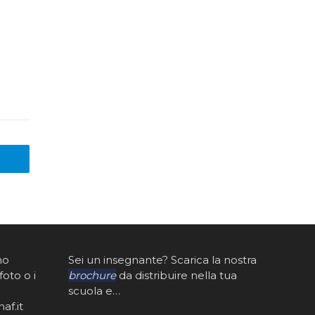
mo
Sei un insegnante? Scarica la nostra
foto o i
brochure
da distribuire nella tua
scuola e…
af.it