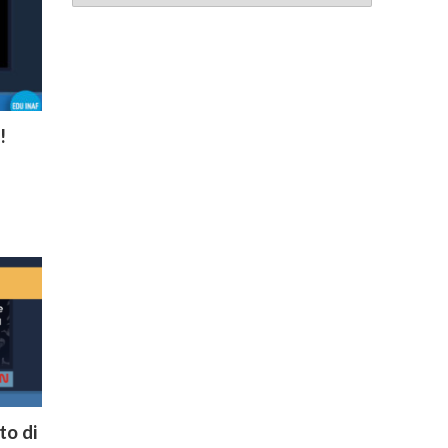
!
to di