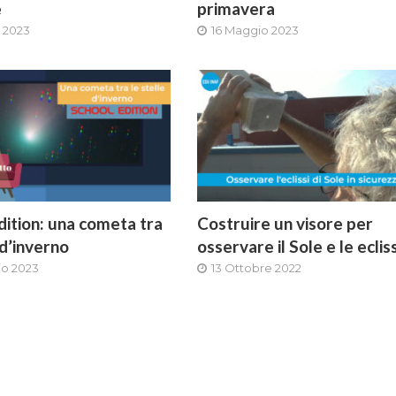
e
primavera
 2023
16 Maggio 2023
dition: una cometa tra
Costruire un visore per
 d’inverno
osservare il Sole e le ecliss
io 2023
13 Ottobre 2022