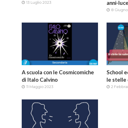
anni-luc
13 Luglio 2023
8 Giugno
A scuola con le Cosmicomiche
School e
di Italo Calvino
le stelle
11 Maggio 2023
2 Febbra