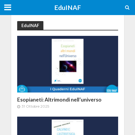
EduINAF
EduINAF
Esopianeti: Altrimondi nell’universo
31 Ottobre 2025