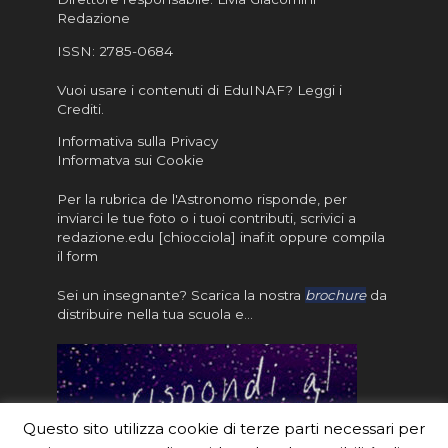
Redazione
ISSN:
2785-0684
Vuoi usare i contenuti di EduINAF?
Leggi i
Crediti
.
Informativa sulla Privacy
Informatva sui Cookie
Per la rubrica de l'Astronomo risponde, per
inviarci le tue foto o i tuoi contributi, scrivici a
redazione.edu [chiocciola] inaf.it oppure
compila
il form
Sei un insegnante? Scarica la nostra
brochure
da
distribuire nella tua scuola e…
Questo sito utilizza cookie di terze parti necessari per