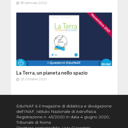
18 Gennaio 2022
La Terra, un pianeta nello spazio
25 Ottobre 2021
EduINAF è il magazine di didattica e divulgazione
dell'INAF,
Istituto Nazionale di Astrofisica
.
Registrazione n. 45/2020 in data 4 giugno 2020,
Tribunale di Roma
Direttore responsabile: Livia Giacomini