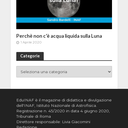
Perchè non c’è acqua liquida sulla Luna
1 Aprile 2020
Categorie
EduINAF è il magazine di didattica e divulgazione
dell'INAF,
Istituto Nazionale di Astrofisica
.
Registrazione n. 45/2020 in data 4 giugno 2020,
Tribunale di Roma
Direttore responsabile: Livia Giacomini
Redazione