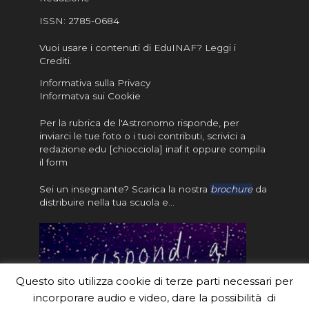
ISSN:
2785-0684
Vuoi usare i contenuti di EduINAF?
Leggi i
Crediti
.
Informativa sulla Privacy
Informatva sui Cookie
Per la rubrica de l'Astronomo risponde, per
inviarci le tue foto o i tuoi contributi, scrivici a
redazione.edu [chiocciola] inaf.it oppure
compila
il form
Sei un insegnante? Scarica la nostra
brochure
da
distribuire nella tua scuola e…
Questo sito utilizza cookie di terze parti necessari per
incorporare audio e video, dare la possibilità di