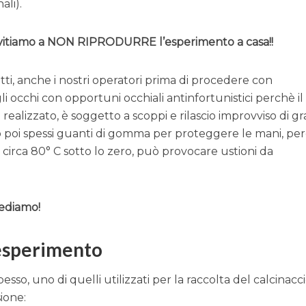
ali).
nvitiamo a NON RIPRODURRE l’esperimento a casa!!
ti, anche i nostri operatori prima di procedere con
 occhi con opportuni occhiali antinfortunistici perchè il
ealizzato, è soggetto a scoppi e rilascio improvviso di gr
ano poi spessi guanti di gomma per proteggere le mani, per
a circa 80° C sotto lo zero, può provocare ustioni da
cediamo!
’esperimento
esso, uno di quelli utilizzati per la raccolta del calcinacc
sione: