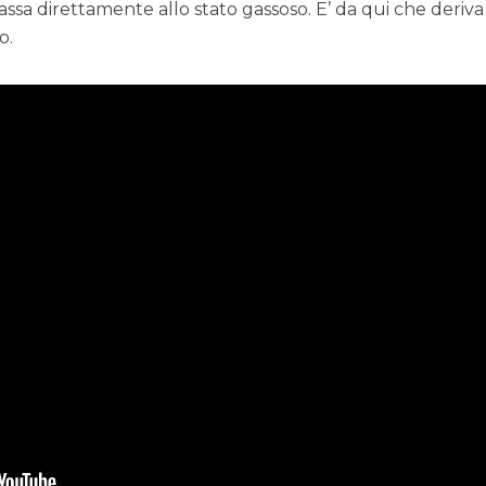
assa direttamente allo stato gassoso. E’ da qui che deriva
o.