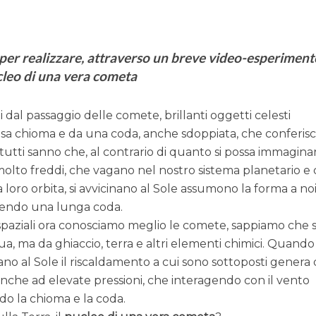
 per realizzare, attraverso un breve video-esperiment
ucleo di una vera cometa
 dal passaggio delle comete, brillanti oggetti celesti
osa chioma e da una coda, anche sdoppiata, che conferis
tutti sanno che, al contrario di quanto si possa immaginar
olto freddi, che vagano nel nostro sistema planetario e
loro orbita, si avvicinano al Sole assumono la forma a no
ucendo una lunga coda.
spaziali ora conosciamo meglio le comete, sappiamo che 
ua, ma da ghiaccio, terra e altri elementi chimici. Quando
inano al Sole il riscaldamento a cui sono sottoposti genera 
 anche ad elevate pressioni, che interagendo con il vento
do la chioma e la coda.