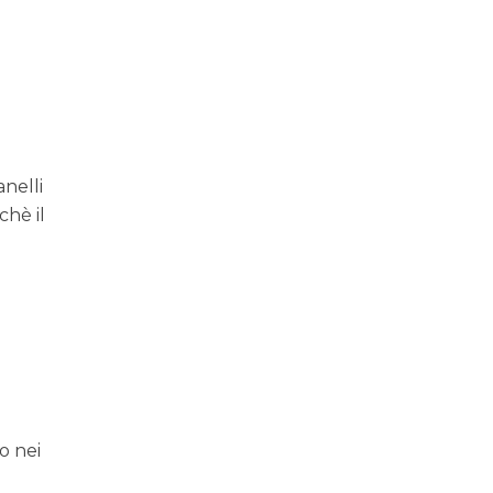
anelli
chè il
io nei