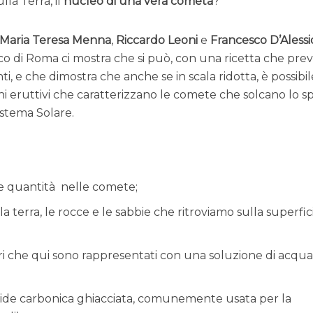
lla Terra, il
nucleo di una vera cometa
?
Maria Teresa Menna
,
Riccardo Leoni
e
Francesco D’Alessi
co di Roma ci mostra che si può, con una ricetta che pre
nti, e che dimostra che anche se in scala ridotta, è possibil
ni eruttivi che caratterizzano le comete che solcano lo s
istema Solare.
e quantità nelle comete;
la terra, le rocce e le sabbie che ritroviamo sulla superfic
i che qui sono rappresentati con una soluzione di acqua
dride carbonica ghiacciata, comunemente usata per la