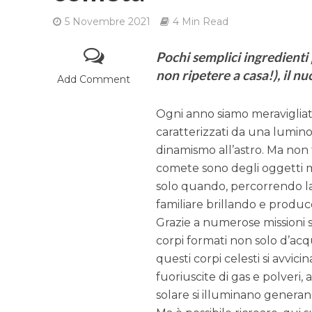
5 Novembre 2021
4 Min Read
Pochi semplici ingredienti
non ripetere a casa!), il n
Add Comment
Ogni anno siamo meravigliati
caratterizzati da una lumin
dinamismo all’astro. Ma non 
comete sono degli oggetti m
solo quando, percorrendo la 
familiare brillando e prod
Grazie a numerose missioni 
corpi formati non solo d’acq
questi corpi celesti si avvic
fuoriuscite di gas e polveri,
solare si illuminano generan