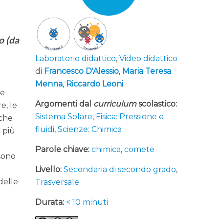
o (da
Laboratorio didattico
,
Video didattico
di
Francesco D'Alessio
,
Maria Teresa
Menna
,
Riccardo Leoni
ce
Argomenti dal
curriculum
scolastico:
e, le
Sistema Solare
,
Fisica: Pressione e
 che
fluidi
,
Scienze: Chimica
i più
Parole chiave:
chimica
,
comete
sono
Livello:
Secondaria di secondo grado
,
delle
Trasversale
Durata:
< 10 minuti