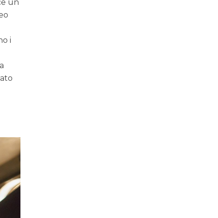
ce un
leo
no i
ma
iato