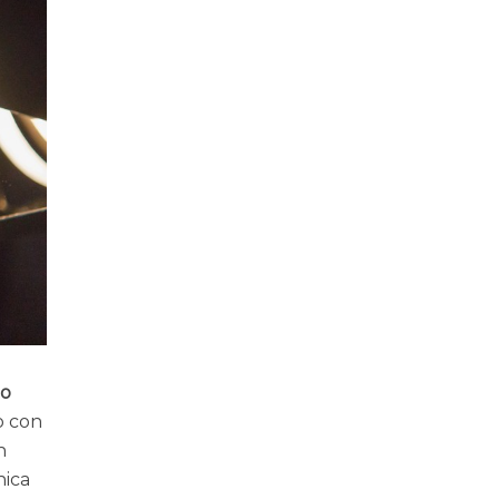
to
to con
n
nica