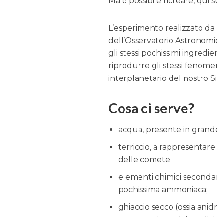
Ma è possibile ricreare, qui su
L’esperimento realizzato da
dell’Osservatorio Astronomi
gli stessi pochissimi ingredie
riprodurre gli stessi fenome
interplanetario del nostro S
Cosa ci serve?
acqua, presente in grand
terriccio, a rappresentare 
delle comete
elementi chimici secondar
pochissima ammoniaca;
ghiaccio secco (ossia ani