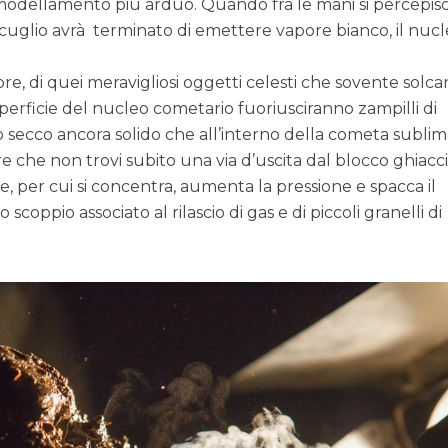
 modellamento più arduo. Quando fra le mani si percepis
iscuglio avrà terminato di emettere vapore bianco, il nuc
re, di quei meravigliosi oggetti celesti che sovente solca
superficie del nucleo cometario fuoriusciranno zampilli di
o secco ancora solido che all’interno della cometa subli
 che non trovi subito una via d’uscita dal blocco ghiacc
e, per cui si concentra, aumenta la pressione e spacca il
coppio associato al rilascio di gas e di piccoli granelli di