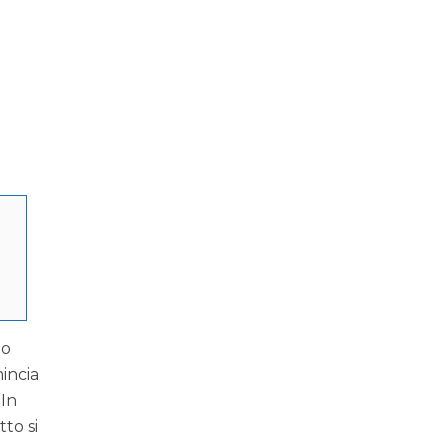
mo
mincia
 In
tto si