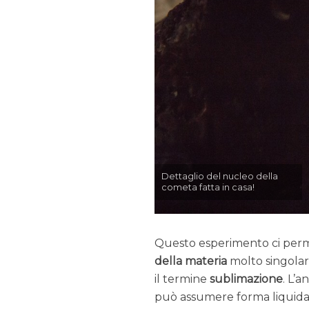
Dettaglio del nucleo della
cometa fatta in casa!
Questo esperimento ci per
della materia
molto singolare
il termine
sublimazione
. L’
può assumere forma liquida 