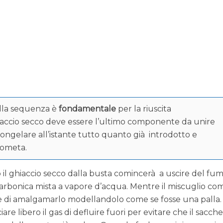
lla sequenza è
fondamentale
per la riuscita
hiaccio secco deve essere l’ultimo componente da unire
ongelare all’istante tutto quanto già introdotto e
cometa.
l ghiaccio secco dalla busta comincerà a uscire del fu
e carbonica mista a vapore d’acqua. Mentre il miscuglio co
are di amalgamarlo modellandolo come se fosse una palla.
are libero il gas di defluire fuori per evitare che il sacche