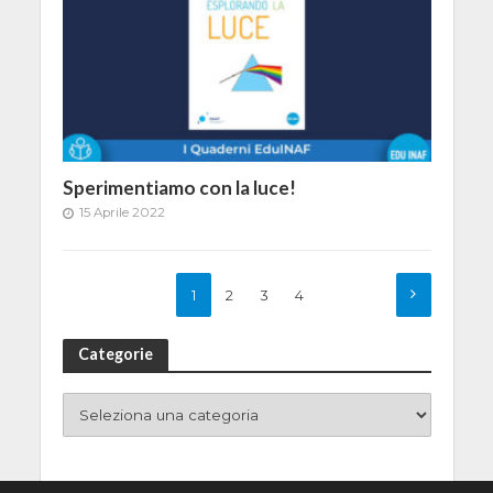
Sperimentiamo con la luce!
15 Aprile 2022
1
2
3
4
Categorie