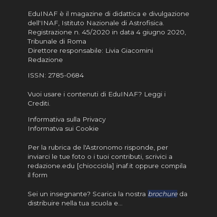
EduINAF è il magazine di didattica e divulgazione
dell'INAF,
Istituto Nazionale di Astrofisica
.
Registrazione n. 45/2020 in data 4 giugno 2020,
Tribunale di Roma
Direttore responsabile: Livia Giacomini
Redazione
ISSN:
2785-0684
Vuoi usare i contenuti di EduINAF?
Leggi i
Crediti
.
Informativa sulla Privacy
Informatva sui Cookie
Per la rubrica de l'Astronomo risponde, per
inviarci le tue foto o i tuoi contributi, scrivici a
redazione.edu [chiocciola] inaf.it oppure
compila
il form
Sei un insegnante? Scarica la nostra
brochure
da
distribuire nella tua scuola e…