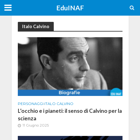
EduINAF
Italo Calvino
PERSONAGGI
•
ITALO CALVINO
L’occhio e i pianeti: il senso di Calvino per la
scienza
11 Giugno 2025