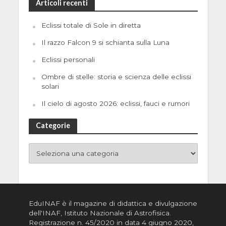
Articoli recenti
Eclissi totale di Sole in diretta
Il razzo Falcon 9 si schianta sulla Luna
Eclissi personali
Ombre di stelle: storia e scienza delle eclissi
solari
Il cielo di agosto 2026: eclissi, fauci e rumori
Categorie
EduINAF è il magazine di didattica e divulgazione
dell'INAF,
Istituto Nazionale di Astrofisica
.
Registrazione n. 45/2020 in data 4 giugno 2020,