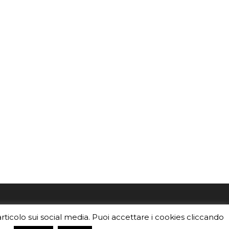
mo
Sei un insegnante? Scarica la nostra
articolo sui social media. Puoi accettare i cookies cliccando
foto o i
brochure
da distribuire nella tua