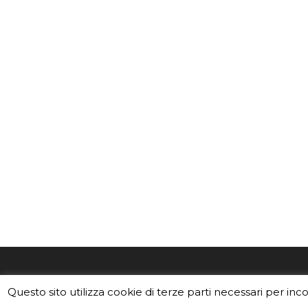
EduINAF è il magazine di didattica e
Vuoi usa
Questo sito utilizza cookie di terze parti necessari per inc
divulgazione dell'INAF,
Istituto
Leggi i C