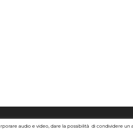
re i contenuti di EduINAF?
Per la rubrica de l'Astrono
orporare audio e video, dare la possibilità di condividere un 
rediti
.
risponde, per inviarci le tue 