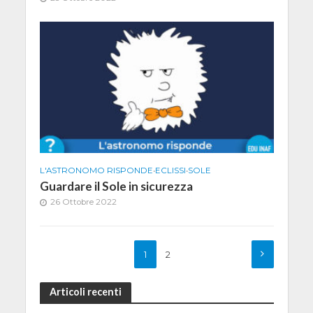
L'ASTRONOMO RISPONDE
•
ECLISSI
•
SOLE
Guardare il Sole in sicurezza
26 Ottobre 2022
1
2
Articoli recenti