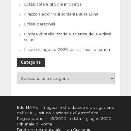
Eclissi totale di Sole in diretta
Il razzo Falcon 9 si schianta sulla Luna
Eclissi personali
Ombre di stelle: storia e scienza delle eclissi
solari
Il cielo di agosto 2026: eclissi, fauci e rumori
Categorie
EduINAF è il magazine di didattica e divulgazione
dell'INAF,
Istituto Nazionale di Astrofisica
.
Registrazione n. 45/2020 in data 4 giugno 2020,
Tribunale di Roma
Direttore responsabile: Livia Giacomini