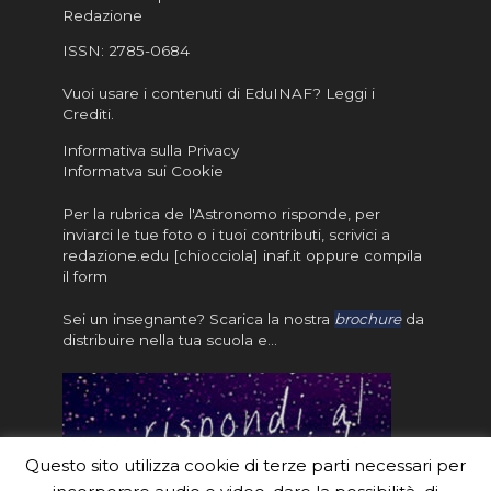
Redazione
ISSN:
2785-0684
Vuoi usare i contenuti di EduINAF?
Leggi i
Crediti
.
Informativa sulla Privacy
Informatva sui Cookie
Per la rubrica de l'Astronomo risponde, per
inviarci le tue foto o i tuoi contributi, scrivici a
redazione.edu [chiocciola] inaf.it oppure
compila
il form
Sei un insegnante? Scarica la nostra
brochure
da
distribuire nella tua scuola e…
Questo sito utilizza cookie di terze parti necessari per