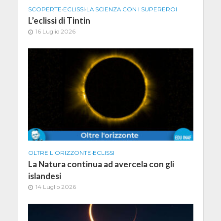
SCOPERTE
•
ECLISSI
•
LA SCIENZA CON I SUPEREROI
L’eclissi di Tintin
16 Luglio 2026
OLTRE L'ORIZZONTE
•
ECLISSI
La Natura continua ad avercela con gli
islandesi
14 Luglio 2026