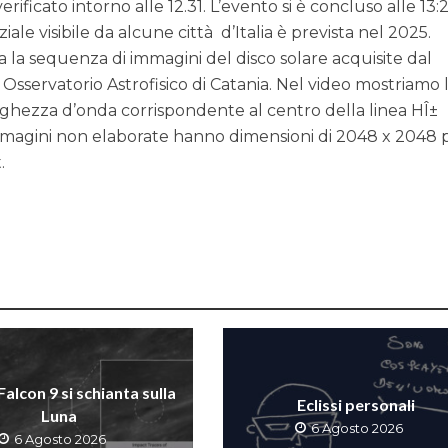
 verificato intorno alle 12.31. L’evento si è concluso alle 13:2
ziale visibile da alcune città d’Italia è prevista nel 2025.
za la sequenza di immagini del disco solare acquisite dal
 Osservatorio Astrofisico di Catania. Nel video mostriamo 
ghezza d’onda corrispondente al centro della linea HÎ±
mmagini non elaborate hanno dimensioni di 2048 x 2048 p
.
 Falcon 9 si schianta sulla
Eclissi personali
Luna
6 Agosto 2026
6 Agosto 2026