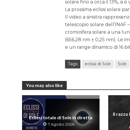
solare fino a circa il 13%, si è
La prossima eclissi solare par
Il video a sinistra rappresen
telescopio solare dell’INAF –
cromosfera solare a una lun
(656,28 nm ± 0,25 nm). Le i
e un range dinamico di 16 bit
Tags
eclissi di Sole
Sole
You may also like
Il razzo
Eclissi totale di Sole in diretta
7 Agosto 2026