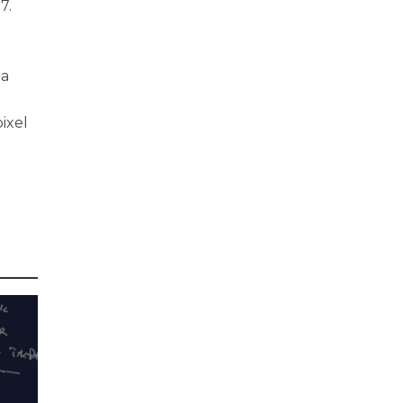
7.
la
ixel