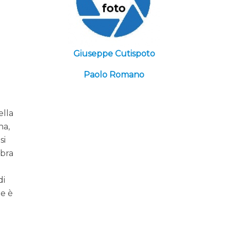
Giuseppe Cutispoto
Paolo Romano
ella
na,
si
mbra
di
le è