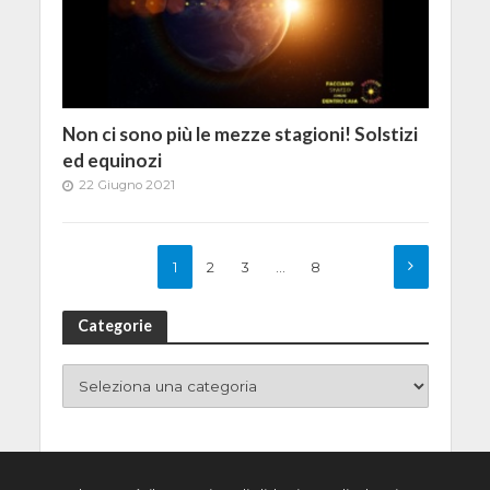
Non ci sono più le mezze stagioni! Solstizi
ed equinozi
22 Giugno 2021
1
2
3
…
8
Categorie