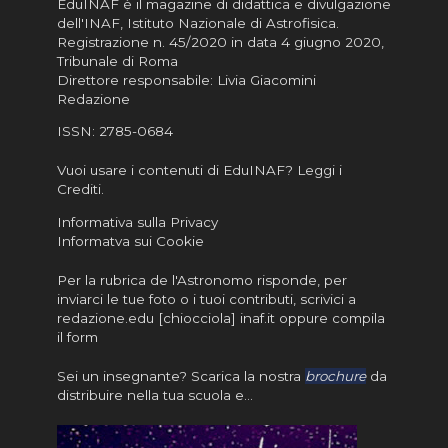
EduINAF è il magazine di didattica e divulgazione
dell'INAF,
Istituto Nazionale di Astrofisica
.
Registrazione n. 45/2020 in data 4 giugno 2020,
Tribunale di Roma
Direttore responsabile: Livia Giacomini
Redazione
ISSN:
2785-0684
Vuoi usare i contenuti di EduINAF?
Leggi i
Crediti
.
Informativa sulla Privacy
Informatva sui Cookie
Per la rubrica de l'Astronomo risponde, per
inviarci le tue foto o i tuoi contributi, scrivici a
redazione.edu [chiocciola] inaf.it oppure
compila
il form
Sei un insegnante? Scarica la nostra
brochure
da
distribuire nella tua scuola e…