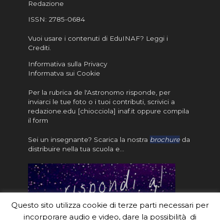
Redazione
ISSN:
2785-0684
Vuoi usare i contenuti di EduINAF?
Leggi i
Crediti
.
Informativa sulla Privacy
Informatva sui Cookie
Per la rubrica de l'Astronomo risponde, per
inviarci le tue foto o i tuoi contributi, scrivici a
redazione.edu [chiocciola] inaf.it oppure
compila
il form
Sei un insegnante? Scarica la nostra
brochure
da
distribuire nella tua scuola e…
Questo sito utilizza cookie di terze parti necessari per
incorporare audio e video, dare la possibilità di