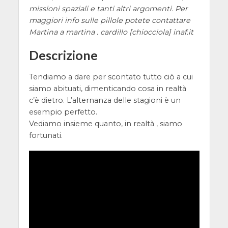
missioni spaziali e tanti altri argomenti. Per
maggiori info sulle pillole potete contattare
Martina a martina . cardillo [chiocciola] inaf.it
Descrizione
Tendiamo a dare per scontato tutto ciò a cui
siamo abituati, dimenticando cosa in realtà
c’è dietro. L’alternanza delle stagioni è un
esempio perfetto.
Vediamo insieme quanto, in realtà , siamo
fortunati.