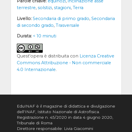
Parole chiave:
equinozi
,
inclinazione asse
terrestre
,
solstizi
,
stagioni
,
Terra
Livello:
Secondaria di primo grado
,
Secondaria
di secondo grado
,
Trasversale
Durata:
< 10 minuti
Quest'opera è distribuita con
Licenza Creative
Commons Attribuzione - Non commerciale
4.0 Internazionale
.
EduINAF è il magazine di didattica e divulgazione
dell'INAF,
Istituto Nazionale di Astrofisica
.
Registrazione n. 45/2020 in data 4 giugno 2020,
Tribunale di Roma
Direttore responsabile: Livia Giacomini