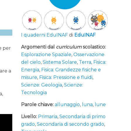
I quaderni EduINAF
di
EduINAF
Argomenti dal
curriculum
scolastico:
 per
Esplorazione Spaziale
,
Osservazione
del cielo
,
Sistema Solare
,
Terra
,
Fisica:
Energia
,
Fisica: Grandezze fisiche e
iare a
misure
,
Fisica: Pressione e fluidi
,
Scienze: Geologia
,
Scienze:
Tecnologia
a,
Parole chiave:
allunaggio
,
luna
,
lune
Livello:
Primaria
,
Secondaria di primo
grado
,
Secondaria di secondo grado
,