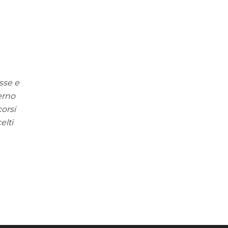
sse e
derno
corsi
elti