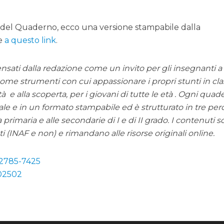
 del Quaderno, ecco una versione stampabile dalla
le
a questo link
.
sati dalla redazione come un invito per gli insegnanti a
 come strumenti con cui appassionare i propri stunti in cla
tà e alla scoperta, per i giovani di tutte le età . Ogni qua
tale e in un formato stampabile ed è strutturato in tre per
a primaria e alle secondarie di I e di II grado. I contenuti sc
ti (INAF e non) e rimandano alle risorse originali online.
 2785-7425
202502