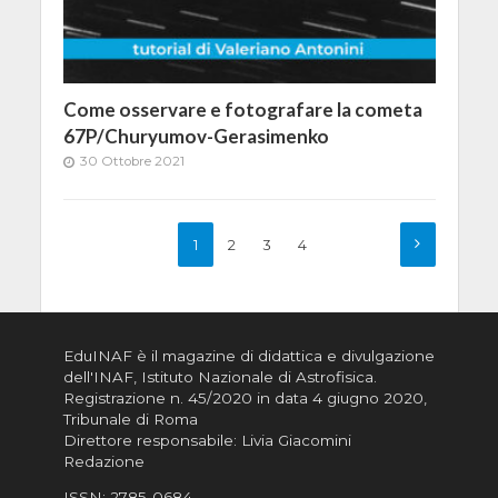
Come osservare e fotografare la cometa
67P/Churyumov-Gerasimenko
30 Ottobre 2021
1
2
3
4
EduINAF è il magazine di didattica e divulgazione
dell'INAF,
Istituto Nazionale di Astrofisica
.
Registrazione n. 45/2020 in data 4 giugno 2020,
Tribunale di Roma
Direttore responsabile: Livia Giacomini
Redazione
ISSN:
2785-0684