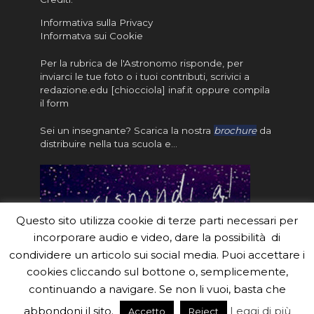
Informativa sulla Privacy
Informatva sui Cookie
Per la rubrica de l'Astronomo risponde, per
inviarci le tue foto o i tuoi contributi, scrivici a
redazione.edu [chiocciola] inaf.it oppure
compila
il form
Sei un insegnante? Scarica la nostra
brochure
da
distribuire nella tua scuola e…
Questo sito utilizza cookie di terze parti necessari per
incorporare audio e video, dare la possibilità di
condividere un articolo sui social media. Puoi accettare i
cookies cliccando sul bottone o, semplicemente,
continuando a navigare. Se non li vuoi, basta che
#eduinaf #inaf #astronomyforabetterworld.
abbondoni il sito.
Leggi di più
Accetto
Reject