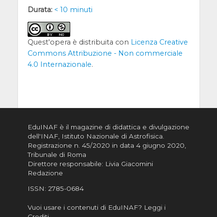
Durata:
< 10 minuti
Quest'opera è distribuita con
Licenza Creative
Commons Attribuzione - Non commerciale
4.0 Internazionale
.
EduINAF è il magazine di didattica e divulgazione
dell'INAF,
Istituto Nazionale di Astrofisica
.
Registrazione n. 45/2020 in data 4 giugno 2020,
Tribunale di Roma
Direttore responsabile: Livia Giacomini
Redazione
ISSN:
2785-0684
Vuoi usare i contenuti di EduINAF?
Leggi i
Crediti
.