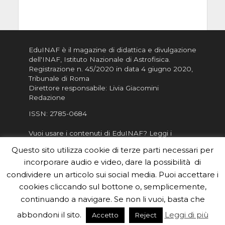
EduINAF è il magazine di didattica e divulgazione
dell'INAF,
Istituto Nazionale di Astrofisica
.
Registrazione n. 45/2020 in data 4 giugno 2020,
Tribunale di Roma
Direttore responsabile: Livia Giacomini
Redazione
ISSN:
2785-0684
Vuoi usare i contenuti di EduINAF?
Leggi i
Crediti
.
Questo sito utilizza cookie di terze parti necessari per
Informativa sulla Privacy
incorporare audio e video, dare la possibilità di
Informatva sui Cookie
condividere un articolo sui social media. Puoi accettare i
cookies cliccando sul bottone o, semplicemente,
Per la rubrica de l'Astronomo risponde, per
inviarci le tue foto o i tuoi contributi, scrivici a
continuando a navigare. Se non li vuoi, basta che
redazione.edu [chiocciola] inaf.it oppure
compila
abbondoni il sito.
Leggi di più
Accetto
Reject
il form