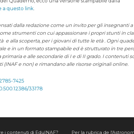
 del Quaderno, ecco una versione stampabile dalla
e a questo link
.
sati dalla redazione come un invito per gli insegnanti a
 come strumenti con cui appassionare i propri stunti in cla
tà e alla scoperta, per i giovani di tutte le età . Ogni qua
tale e in un formato stampabile ed è strutturato in tre per
a primaria e alle secondarie di I e di II grado. I contenuti sc
ti (INAF e non) e rimandano alle risorse originali online.
 2785-7425
20.500.12386/33178
re i contenuti di EduINAF?
Per la rubrica de l'Astrono