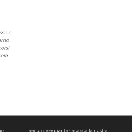
sse e
derno
corsi
elti
mo
Sei un insegnante? Scarica la nostra