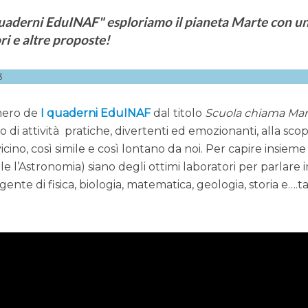
uaderni EduINAF" esploriamo il pianeta Marte con u
ori e altre proposte!
3
umero de
I quaderni EduINAF
dal titolo
Scuola chiama Mar
di attività pratiche, divertenti ed emozionanti, alla sco
icino, così simile e così lontano da noi. Per capire insieme
e l’Astronomia) siano degli ottimi laboratori per parlare i
nte di fisica, biologia, matematica, geologia, storia e….t