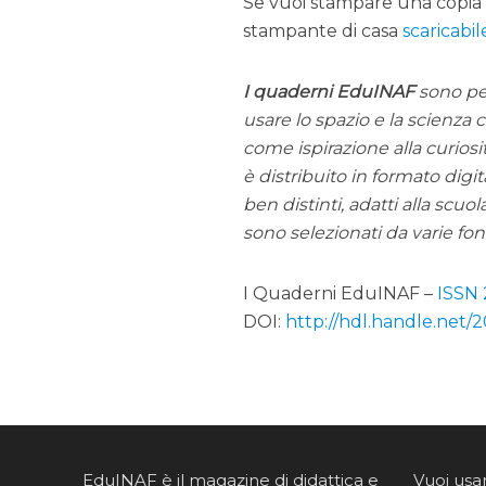
Se vuoi stampare una copia
stampante di casa
scaricabil
I quaderni EduINAF
sono pen
usare lo spazio e la scienza
come ispirazione alla curiosi
è distribuito in formato digi
ben distinti, adatti alla scuol
sono selezionati da varie fon
I Quaderni EduINAF –
ISSN
DOI:
http://hdl.handle.net/
EduINAF è il magazine di didattica e
Vuoi usa