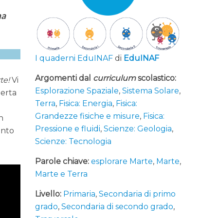
na
I quaderni EduINAF
di
EduINAF
Argomenti dal
curriculum
scolastico:
te!
Vi
Esplorazione Spaziale
,
Sistema Solare
,
perta
Terra
,
Fisica: Energia
,
Fisica:
Grandezze fisiche e misure
,
Fisica:
n
Pressione e fluidi
,
Scienze: Geologia
,
anto
Scienze: Tecnologia
Parole chiave:
esplorare Marte
,
Marte
,
Marte e Terra
Livello:
Primaria
,
Secondaria di primo
grado
,
Secondaria di secondo grado
,