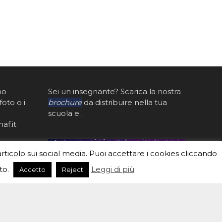
mo
Sei un insegnante? Scarica la nostra
foto o i
brochure
da distribuire nella tua
scuola e…
af.it
articolo sui social media. Puoi accettare i cookies cliccando
to.
Leggi di più
Accetto
Reject
I moti della Luna