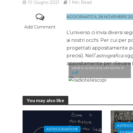
10 Giugno 2021
1 Min Read
AGGIORNATO IL 28 NOVEMBRE 20
Add Comment
L’universo ci invia diversi se
ai nostri occhi. Per cui per p
progettati appositamente pe
precisi). Nell’
astrografica
oggi
appositamente per rilevare i
Vedi e scarica la versione in
pdf
You may also like
ASTROG
ASTROGRAFICHE
DONNE