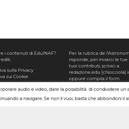
re i contenuti di EduINAF?
Per la rubrica de l'Astrono
rediti
.
risponde, per inviarci le tue 
tuoi contributi, scrivici a
va sulla Privacy
redazione.edu [chiocciola] in
va sui Cookie
oppure
compila il form
orporare audio e video, dare la possibilità di condividere un 
nuando a navigare. Se non li vuoi, basta che abbondoni il si
COMMENT