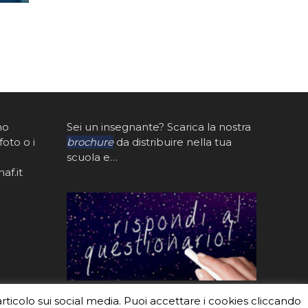
mo
Sei un insegnante? Scarica la nostra
foto o i
brochure
da distribuire nella tua
scuola e…
af.it
articolo sui social media. Puoi accettare i cookies cliccando