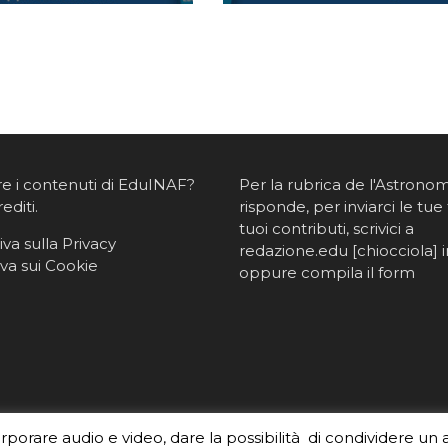
re i contenuti di EduINAF?
Per la rubrica de l'Astrono
rediti
.
risponde, per inviarci le tue 
tuoi contributi, scrivici a
va sulla Privacy
redazione.edu [chiocciola] in
va sui Cookie
oppure
compila il form
orporare audio e video, dare la possibilità di condividere un 