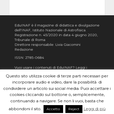
EduINAF è il magazine di didattica e divulgazione
dell'INAF,
Istituto Nazionale di Astrofisica
.
Registrazione n. 45/2020 in data 4 giugno 2020,
Tribunale di Roma
Direttore responsabile: Livia Giacomini
Redazione
ISSN:
2785-0684
Vuoi usare i contenuti di EduINAF?
Leggi i
Crediti
.
Questo sito utilizza cookie di terze parti necessari per
Informativa sulla Privacy
incorporare audio e video, dare la possibilità di
Informatva sui Cookie
condividere un articolo sui social media. Puoi accettare i
cookies cliccando sul bottone o, semplicemente,
Per la rubrica de l'Astronomo risponde, per
inviarci le tue foto o i tuoi contributi, scrivici a
continuando a navigare. Se non li vuoi, basta che
redazione.edu [chiocciola] inaf.it oppure
compila
abbondoni il sito.
Leggi di più
Accetto
Reject
il form