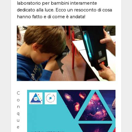
laboratorio per bambini interamente
dedicato alla luce. Ecco un resoconto di cosa
hanno fatto e di come è andata!
C
o
n
q
u
e