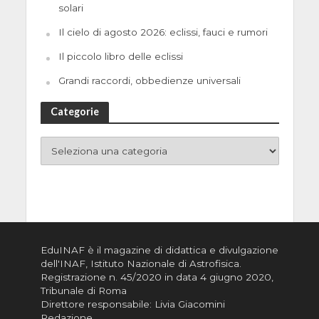
solari
Il cielo di agosto 2026: eclissi, fauci e rumori
Il piccolo libro delle eclissi
Grandi raccordi, obbedienze universali
Categorie
EduINAF è il magazine di didattica e divulgazione
dell'INAF,
Istituto Nazionale di Astrofisica
.
Registrazione n. 45/2020 in data 4 giugno 2020,
Tribunale di Roma
Direttore responsabile: Livia Giacomini
Redazione