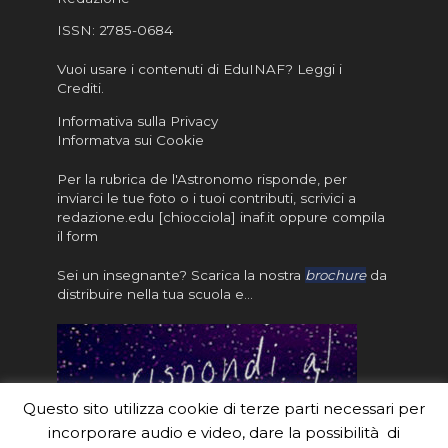
ISSN:
2785-0684
Vuoi usare i contenuti di EduINAF?
Leggi i
Crediti
.
Informativa sulla Privacy
Informatva sui Cookie
Per la rubrica de l'Astronomo risponde, per
inviarci le tue foto o i tuoi contributi, scrivici a
redazione.edu [chiocciola] inaf.it oppure
compila
il form
Sei un insegnante? Scarica la nostra
brochure
da
distribuire nella tua scuola e…
Questo sito utilizza cookie di terze parti necessari per
incorporare audio e video, dare la possibilità di