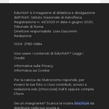
EduINAF è il magazine di didattica e divulgazione
dell'INAF,
Istituto Nazionale di Astrofisica
.
Registrazione n. 45/2020 in data 4 giugno 2020,
Tribunale di Roma
Direttore responsabile: Livia Giacomini
Redazione
ISSN:
2785-0684
Vuoi usare i contenuti di EduINAF?
Leggi i
Crediti
.
Informativa sulla Privacy
Informatva sui Cookie
Per la rubrica de l'Astronomo risponde, per
inviarci le tue foto o i tuoi contributi, scrivici a
redazione.edu [chiocciola] inaf.it oppure
compila
il form
Sei un insegnante? Scarica la nostra
brochure
da
distribuire nella tua scuola e…