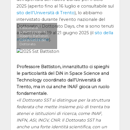
2025 (aperto fino al 16 luglio e consultabile sul
sito dell’Università di Trento
), lo abbiamo
intervistato durante l’evento nazionale del
Dottorato, i Dottorato Days, che si sono tenuti
Il discorso di
presentazione di
a Palermo dal 19 al 21 giugno 2025 (il
sito della
Roberto Battiston,
manifestazione
).
Coordinatore del
Dottorato.
Professore Battiston, innanzitutto ci spieghi
le particolarità del DiN in Space Science and
Technology coordinato dall’Università di
Trento, ma in cui anche INAF gioca un ruolo
fondamentale.
Il Dottorato SST si distingue per la struttura
federata che mette insieme più di trenta tra
atenei e istituzioni di ricerca, come INAF,
INFN, ASI, INGV, CNR. Il Dottorato SST ha
anche una forte identità scientifica, con un