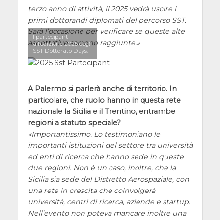
terzo anno di attività, il 2025 vedrà uscire i
primi dottorandi diplomati del percorso SST.
Sarà l’occasione per verificare se queste alte
I partecipanti
aspettative saranno raggiunte.
all’edizione 2025 degli
SST Dottorato Days.
A Palermo si parlerà anche di territorio. In
particolare, che ruolo hanno in questa rete
nazionale la Sicilia e il Trentino, entrambe
regioni a statuto speciale?
Importantissimo. Lo testimoniano le
importanti istituzioni del settore tra università
ed enti di ricerca che hanno sede in queste
due regioni. Non è un caso, inoltre, che la
Sicilia sia sede del Distretto Aerospaziale, con
una rete in crescita che coinvolgerà
università, centri di ricerca, aziende e startup.
Nell’evento non poteva mancare inoltre una