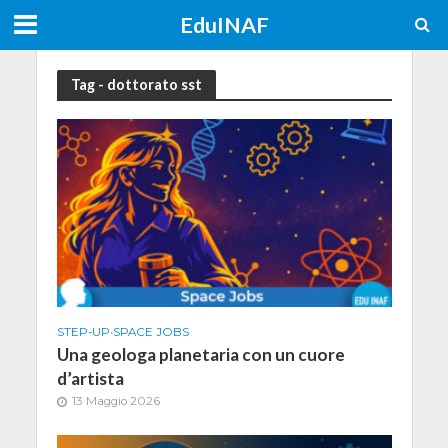
EduINAF
Tag - dottorato sst
STEP-UP
•
SPACE JOBS
Una geologa planetaria con un cuore
d’artista
13 Maggio 2026