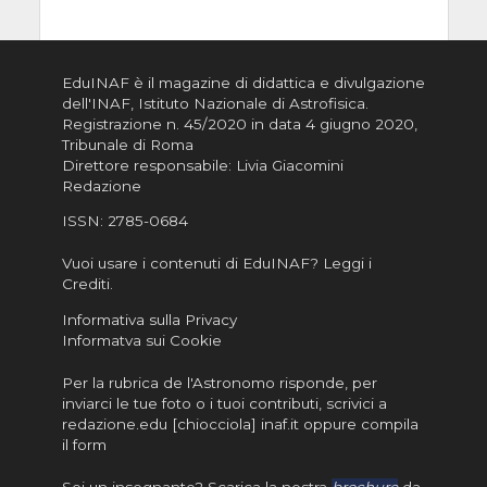
EduINAF è il magazine di didattica e divulgazione
dell'INAF,
Istituto Nazionale di Astrofisica
.
Registrazione n. 45/2020 in data 4 giugno 2020,
Tribunale di Roma
Direttore responsabile: Livia Giacomini
Redazione
ISSN:
2785-0684
Vuoi usare i contenuti di EduINAF?
Leggi i
Crediti
.
Informativa sulla Privacy
Informatva sui Cookie
Per la rubrica de l'Astronomo risponde, per
inviarci le tue foto o i tuoi contributi, scrivici a
redazione.edu [chiocciola] inaf.it oppure
compila
il form
Sei un insegnante? Scarica la nostra
brochure
da