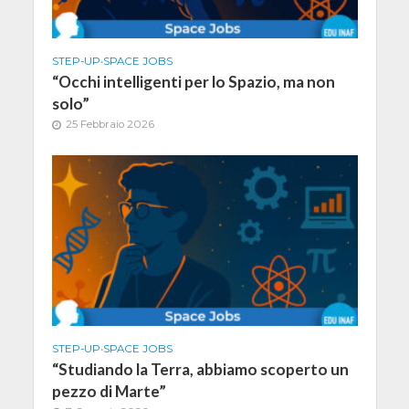
STEP-UP
•
SPACE JOBS
“Occhi intelligenti per lo Spazio, ma non
solo”
25 Febbraio 2026
STEP-UP
•
SPACE JOBS
“Studiando la Terra, abbiamo scoperto un
pezzo di Marte”