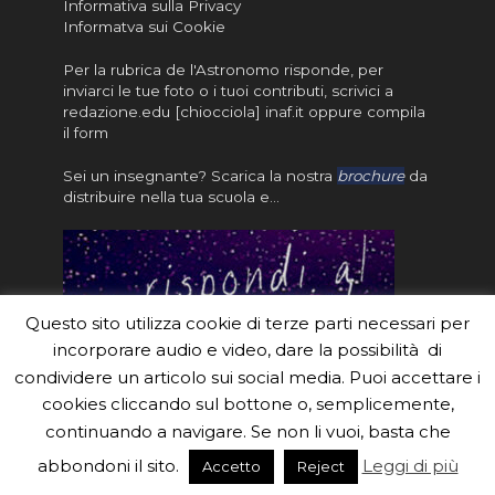
Informativa sulla Privacy
Informatva sui Cookie
Per la rubrica de l'Astronomo risponde, per
inviarci le tue foto o i tuoi contributi, scrivici a
redazione.edu [chiocciola] inaf.it oppure
compila
il form
Sei un insegnante? Scarica la nostra
brochure
da
distribuire nella tua scuola e…
Questo sito utilizza cookie di terze parti necessari per
incorporare audio e video, dare la possibilità di
condividere un articolo sui social media. Puoi accettare i
cookies cliccando sul bottone o, semplicemente,
continuando a navigare. Se non li vuoi, basta che
#eduinaf #inaf #astronomyforabetterworld.
abbondoni il sito.
Leggi di più
Accetto
Reject
Theme created by
Meks
. Powered by
WordPress
.