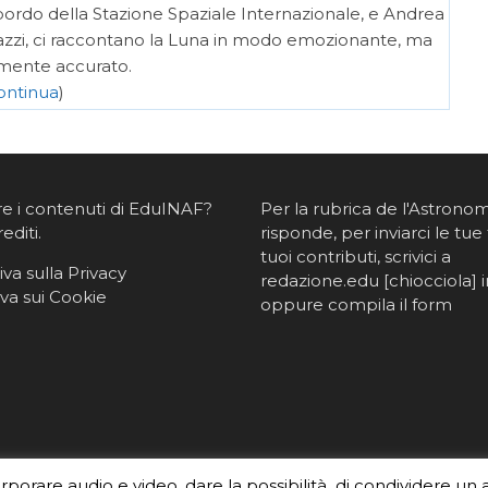
rdo della Stazione Spaziale Internazionale, e Andrea
gazzi, ci raccontano la Luna in modo emozionante, ma
amente accurato.
ontinua
)
re i contenuti di EduINAF?
Per la rubrica de l'Astrono
rediti
.
risponde, per inviarci le tue 
tuoi contributi, scrivici a
va sulla Privacy
redazione.edu [chiocciola] in
va sui Cookie
oppure
compila il form
orporare audio e video, dare la possibilità di condividere un 