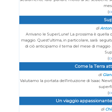
mese
(
c
Sup
di
Anton
Arrivano le SuperLune! La prossima è quella de
maggio. Quest'ultima, in particolare, sarà seguita
di ciò anticipiamo il tema del mese di maggio 
Sup
(
c
Come la Terra att
di
Gianl
Valutiamo la portata dell'intuizione di Isaac Ne
superfi
(
c
Un viaggio appassionante 
di
Chi