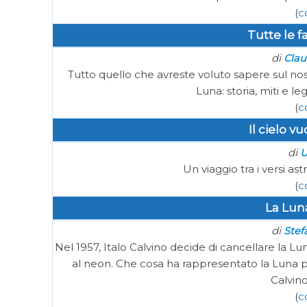
(
c
Tutte le f
di
Clau
Tutto quello che avreste voluto sapere sul nostro
Luna: storia, miti e 
(
c
Il cielo v
di
U
Un viaggio tra i versi a
(
c
La Lun
di
Stef
Nel 1957, Italo Calvino decide di cancellare la L
al neon. Che cosa ha rappresentato la Luna p
Calvino
(
c