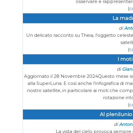
osservare e rappresentare 
(
c
La madr
di
Ant
Un delicato racconto su Theia, l'oggetto celeste 
satell
(
c
I moti
di
Gianl
Aggiornato il 28 Novembre 2024Questo mese siam
alla SuperLuna. E così anche l’infografica di m
nostro satellite, in particolare ai moti che compi
rotazione intor
(
c
Al pleniluni
di
Anton
La vista del cielo provoca sempre 