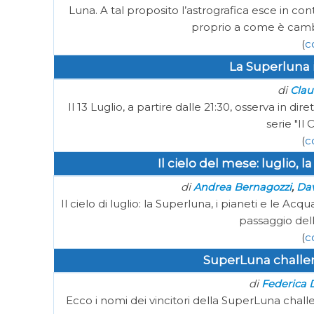
Luna. A tal proposito l’astrografica esce in c
proprio a come è camb
(
c
La Superluna in
di
Clau
Il 13 Luglio, a partire dalle 21:30, osserva in d
serie "Il 
(
c
Il cielo del mese: luglio, 
di
,
Andrea Bernagozzi
Dav
Il cielo di luglio: la Superluna, i pianeti e le Acqua
passaggio della 
(
c
SuperLuna challeng
di
Federica 
Ecco i nomi dei vincitori della SuperLuna chal