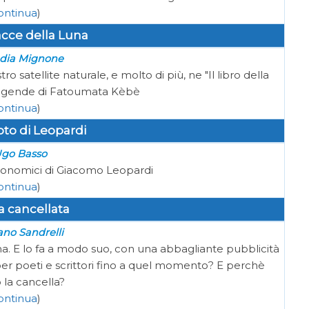
ontinua
)
acce della Luna
dia Mignone
 satellite naturale, e molto di più, ne "Il libro della
leggende di Fatoumata Kèbè
ontinua
)
uoto di Leopardi
go Basso
stronomici di Giacomo Leopardi
ontinua
)
a cancellata
ano Sandrelli
una. E lo fa a modo suo, con una abbagliante pubblicità
er poeti e scrittori fino a quel momento? E perchè
 la cancella?
ontinua
)