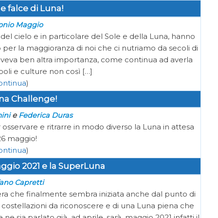
 falce di Luna!
onio Maggio
l cielo e in particolare del Sole e della Luna, hanno
er la maggioranza di noi che ci nutriamo da secoli di
 aveva ben altra importanza, come continua ad averla
oli e culture non così […]
ontinua
)
na Challenge!
e
ini
Federica Duras
osservare e ritrarre in modo diverso la Luna in attesa
26 maggio!
ontinua
)
aggio 2021 e la SuperLuna
ano Capretti
a che finalmente sembra iniziata anche dal punto di
di costellazioni da riconoscere e di una Luna piena che
e sia parlato già ad aprile, sarà maggio 2021 infatti il