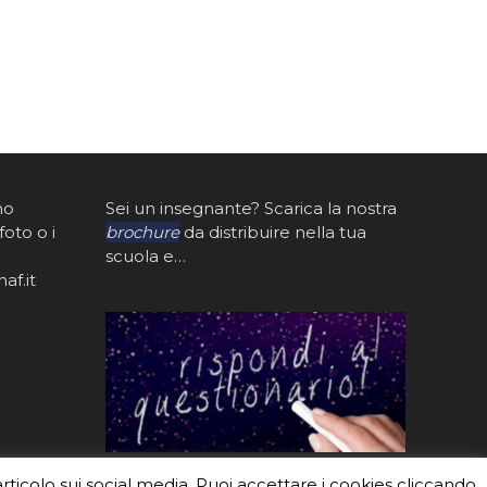
mo
Sei un insegnante? Scarica la nostra
foto o i
brochure
da distribuire nella tua
scuola e…
af.it
articolo sui social media. Puoi accettare i cookies cliccando