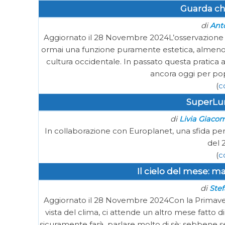
Guarda che
di
Ant
Aggiornato il 28 Novembre 2024L’osservazione de
ormai una funzione puramente estetica, almeno p
cultura occidentale. In passato questa pratica
ancora oggi per pop
(
c
SuperLu
di
Livia Giacom
In collaborazione con Europlanet, una sfida per 
del 
(
c
Il cielo del mese: m
di
Stef
Aggiornato il 28 Novembre 2024Con la Primaver
vista del clima, ci attende un altro mese fatto 
sicuramente farà parlare molto di sè: sebbene se n