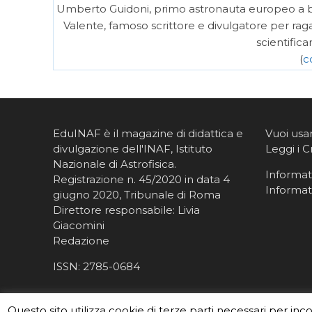
Umberto Guidoni, primo astronauta europeo a bo
Valente, famoso scrittore e divulgatore per ra
scientific
(
c
EduINAF è il magazine di didattica e
Vuoi usa
divulgazione dell'INAF,
Istituto
Leggi i C
Nazionale di Astrofisica
.
Informati
Registrazione n. 45/2020 in data 4
Informat
giugno 2020, Tribunale di Roma
Direttore responsabile: Livia
Giacomini
Redazione
ISSN:
2785-0684
Questo sito utilizza cookie di terze parti necessari per inc