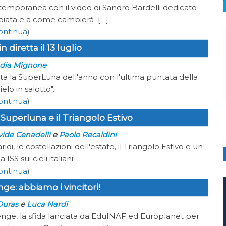
ontemporanea con il video di Sandro Bardelli dedicato
iata e a come cambierà […]
ontinua
)
 diretta il 13 luglio
dia Mignone
iretta la SuperLuna dell'anno con l'ultima puntata della
Cielo in salotto".
ontinua
)
la Superluna e il Triangolo Estivo
e
ide Cenadelli
Paolo Recaldini
ridi, le costellazioni dell'estate, il Triangolo Estivo e un
ISS sui cieli italiani!
ontinua
)
e: abbiamo i vincitori!
e
Duras
Luca Nardi
lenge, la sfida lanciata da EduINAF ed Europlanet per