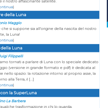
il nostro affascinante satellite.
ontinua
)
e della Luna
onio Maggio
che si suppone sia all'origine della nascita del nostro
ite, la Luna!
ontinua
)
 della Luna
uigi Filippelli
o tornati a parlare di Luna con lo speciale dedicato
aggio (versione in grande formato e pdf) è dedicata al
e nello spazio: la rotazione intorno al proprio asse, la
no alla Terra, il […]
ontinua
)
o con la SuperLuna
ino La Barbera
qualche trasformazione in chi lo guarda.