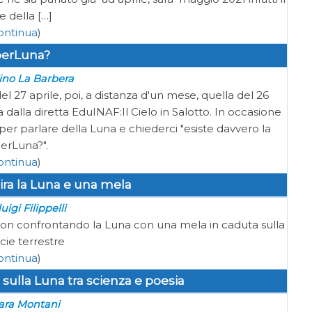
 della […]
ontinua
)
erLuna?
ino La Barbera
l 27 aprile, poi, a distanza d'un mese, quella del 26
 dalla diretta EduINAF:Il Cielo in Salotto. In occasione
per parlare della Luna e chiederci "esiste davvero la
erLuna?".
ontinua
)
ira la Luna e una mela
uigi Filippelli
wton confrontando la Luna con una mela in caduta sulla
cie terrestre
ontinua
)
sulla Luna tra scienza e poesia
ara Montani