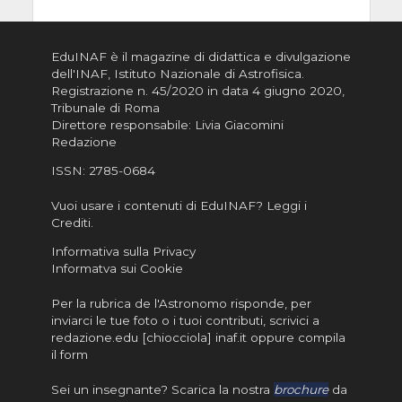
EduINAF è il magazine di didattica e divulgazione
dell'INAF,
Istituto Nazionale di Astrofisica
.
Registrazione n. 45/2020 in data 4 giugno 2020,
Tribunale di Roma
Direttore responsabile: Livia Giacomini
Redazione
ISSN:
2785-0684
Vuoi usare i contenuti di EduINAF?
Leggi i
Crediti
.
Informativa sulla Privacy
Informatva sui Cookie
Per la rubrica de l'Astronomo risponde, per
inviarci le tue foto o i tuoi contributi, scrivici a
redazione.edu [chiocciola] inaf.it oppure
compila
il form
Sei un insegnante? Scarica la nostra
brochure
da