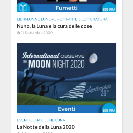
LIBRI
•
LUNA E LUNE
•
FUMETTI
•
ARTE E LETTERATURA
Nuno, la Luna e la cura delle cose
11 Settembre 2020
EVENTI
•
LUNA E LUNE
•
LUNA
La Notte della Luna 2020