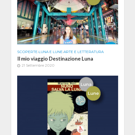
SCOPERTE
•
LUNA E LUNE
•
ARTE E LETTERATURA
Il mio viaggio Destinazione Luna
21 Settembre 2020