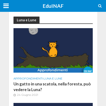
EduINAF
Luna e Lune
APPROFONDIMENTI
•
LUNA E LUNE
Un gatto in una scatola, nella foresta, può
vedere la Luna?
24 Giugno 2021