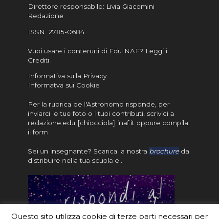
Direttore responsabile: Livia Giacomini
Redazione
ISSN:
2785-0684
Vuoi usare i contenuti di EduINAF?
Leggi i
Crediti
.
Informativa sulla Privacy
Informatva sui Cookie
Per la rubrica de l'Astronomo risponde, per
inviarci le tue foto o i tuoi contributi, scrivici a
redazione.edu [chiocciola] inaf.it oppure
compila
il form
Sei un insegnante? Scarica la nostra
brochure
da
distribuire nella tua scuola e…
Questo sito utilizza cookie di terze parti necessari per