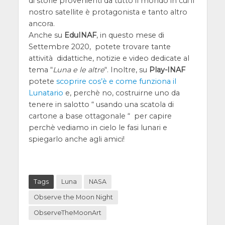
di storie provenienti da tutto il mondo in cui il
nostro satellite è protagonista e tanto altro
ancora.
Anche su
EduINAF
, in questo mese di
Settembre 2020, potete trovare tante
attività didattiche, notizie e video dedicate al
tema “
Luna e le altre
“. Inoltre, su
Play-INAF
potete
scoprire cos’è e come funziona il
Lunatario
e, perchè no, costruirne uno da
tenere in salotto “ usando una scatola di
cartone a base ottagonale “ per capire
perchè vediamo in cielo le fasi lunari e
spiegarlo anche agli amici!
Tags
Luna
NASA
Observe the Moon Night
ObserveTheMoonArt